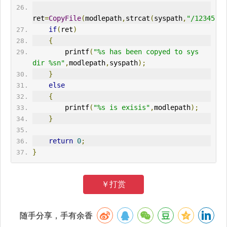
ret
=
CopyFile
(
modlepath
,
strcat
(
syspath
,
"/12345.ex
if
(
ret
)
{
        printf
(
"%s has been copyed to sys 
dir %sn"
,
modlepath
,
syspath
);
}
else
{
        printf
(
"%s is exisis"
,
modlepath
);
}
return
0
;
}
￥打赏
随手分享，手有余香