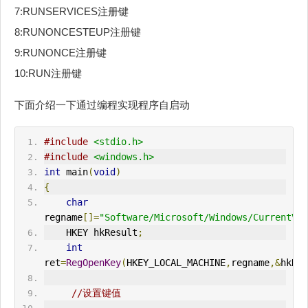
7:RUNSERVICES注册键
8:RUNONCESTEUP注册键
9:RUNONCE注册键
10:RUN注册键
下面介绍一下通过编程实现程序自启动
#include
<stdio.h>
#include
<windows.h>
int
 main
(
void
)
{
char
regname
[]=
"Software/Microsoft/Windows/CurrentVer
    HKEY hkResult
;
int
ret
=
RegOpenKey
(
HKEY_LOCAL_MACHINE
,
regname
,&
hkRes
//设置键值