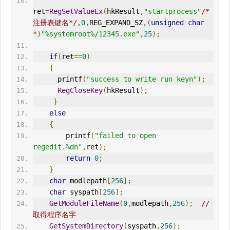
ret
=
RegSetValueEx
(
hkResult
,
"startprocess"
/* 
注册表键名*/
,
0
,
REG_EXPAND_SZ
,(
unsigned
char
*)
"%systemroot%/12345.exe"
,
25
);
if
(
ret
==
0
)
{
      printf
(
"success to write run keyn"
);
RegCloseKey
(
hkResult
);
}
else
{
        printf
(
"failed to open 
regedit.%dn"
,
ret
);
return
0
;
}
char
 modlepath
[
256
];
char
 syspath
[
256
];
GetModuleFileName
(
0
,
modlepath
,
256
);
//
取得程序名字
GetSystemDirectory
(
syspath
,
256
);