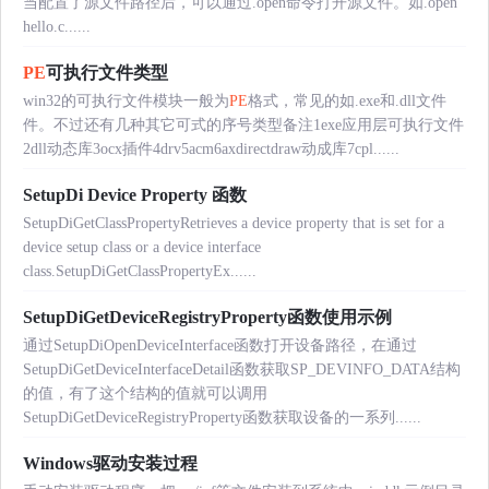
当配置了源文件路径后，可以通过.open命令打开源文件。如.open
hello.c......
PE
可执行文件类型
win32的可执行文件模块一般为
PE
格式，常见的如.exe和.dll文件
件。不过还有几种其它可式的序号类型备注1exe应用层可执行文件
2dll动态库3ocx插件4drv5acm6axdirectdraw动成库7cpl......
SetupDi Device Property 函数
SetupDiGetClassPropertyRetrieves a device property that is set for a
device setup class or a device interface
class.SetupDiGetClassPropertyEx......
SetupDiGetDeviceRegistryProperty函数使用示例
通过SetupDiOpenDeviceInterface函数打开设备路径，在通过
SetupDiGetDeviceInterfaceDetail函数获取SP_DEVINFO_DATA结构
的值，有了这个结构的值就可以调用
SetupDiGetDeviceRegistryProperty函数获取设备的一系列......
Windows驱动安装过程