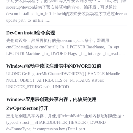
手动安装驱动程序，把sys/inf等文件安装到系统中.winddk示例目录
src/setup/devcon提供了预安装驱动的方法。编译后，可以通过
devcon install path_to_inffile hwid的方式安装驱动程序或通过devcon
update path_to_inffile......
DevCon install命令实现
先创建设备，然后再执行的是devcon update命令，即调用
cmdUpdate函数int cmdInstall(_In_ LPCTSTR BaseName, _In_opt_
LPCTSTR Machine, _In_ DWORD Flags, _In_ int argc, _In_read......
Windows驱动中读取注册表中的DWORD32值
ULONG GetRegisterMicChannelDWORD32(){ HANDLE hHandle =
NULL; OBJECT_ATTRIBUTES oa; NTSTATUS statues;
UNICODE_STRING path; UNICOD......
Windows应用层创建共享内存，内核层使用
ZwOpenSection打开
应用层创建共享内存，并使用RefreshBuffer通知内核层刷新数据：
typedef struct __SHAREDBUFFER_HEADER { DWORD
dwFrameType; /* compression hex (Data1 part......