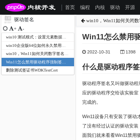
首页
编程
内核
驱动
开源
|
驱动签名
win10，Win11如何关
+
-
Win11怎么禁用
win10 测试模式：设置元素数据时出错...无法修改或删除 的解决方法
win10企业版64位如何永久禁用驱动数字签名
2022-10-31
1398
win10，Win11如何关闭数字签名认证
Win11怎么禁用驱动程序强制签名? 关闭Win11驱动强制签名的技巧
什么是驱动程序签
删除测试签证书WDKTestCert
驱动程序签名又叫做驱动程
应的驱动程序交给该实验室
完成的。
Win11设备只有安装了
了没有经过认证的驱动安装
面我们就来看看Win11禁