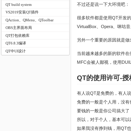
不过还是说一下大环境吧：
QT build system
VS2019安装QT插件
很多软件都是使用QT开发的
QAction、QMenu、QToolbar
VirtualBox、Opera、咪
OBS主界面布局
QT打包依赖库
另外一个重要的原因就是做出
QT6.8.3编译
QT中UI设计
当前越来越多的新的软件在使
MFC会被人鄙视，使用DU
QT的使用许可-授
有人说QT是免费的，有人
免费的一般是个人用，没有
要钱的一般是你公司搞大了
所以，对于个人，基本可以
如果我没有挣到钱，用QT