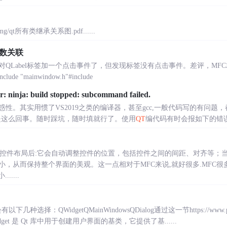
oadimg/qt所有类继承关系图.pdf......
数关联
QLabel标签加一个点击事件了，但发现标签没有点击事件。差评，MF
de "mainwindow.h"#include
nja: build stopped: subcommand failed.
有迷惑性。其实用惯了VS2019之类的编译器，甚至gcc,一般代码写的有问
是这么回事。随时踩坑，随时填就行了。使用
QT
编代码有时会报如下的错误：:-1: err
用控件布局后:它会自动调整控件的位置，包括控件之间的间距、对齐等；
，从而保持整个界面的美观。这一点相对于MFC来说,就好很多.MFC很多
.....
选择：QWidgetQMainWindowsQDialog通过这一节https://www.pnpon.com
et 是 Qt 库中用于创建用户界面的基类，它提供了基......