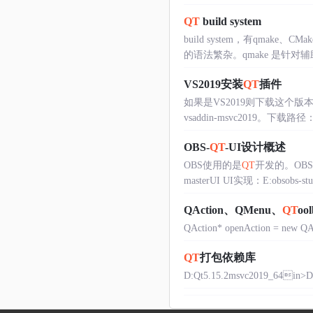
QT
build system
build system，有qmak
的语法繁杂。qmake 是针对辅
VS2019安装
QT
插件
如果是VS2019则下载这个版本就可以
vsaddin-msvc2019。下载路径：https
OBS-
QT
-UI设计概述
OBS使用的是
QT
开发的。OBS
masterUI UI实现：E:obsob
QAction、QMenu、
QT
ool
QAction* openAction = new QAct
QT
打包依赖库
D:Qt5.15.2msvc2019_64in>D:Qt