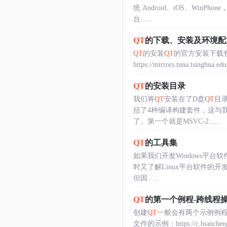
统 Android、iOS、WinPho
台......
QT
的下载、安装及环境配
QT
的安装
QT
的官方安装下载包为：https
https://mirrors.tuna.tsinghua.edu
QT
的安装目录
我们将
QT
安装在了D盘
QT
目
括了4种编译构建套件，这与我
了。第一个就是MSVC-2......
QT
的工具集
如果我们开发Windows平台软件
时又了解Linux平台软件的开
但因......
QT
的第一个例程-跨线程操
创建
QT
一般会有两个示例例程，
文件的示例：https://c.bianche