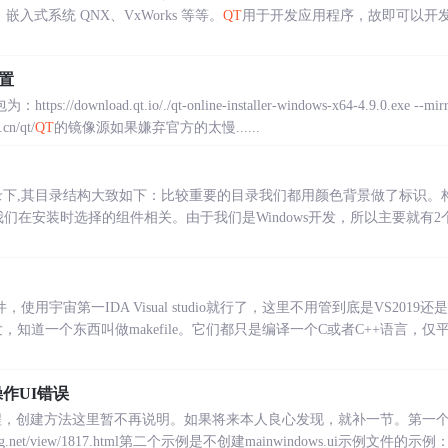
ne， 嵌入式系统 QNX、VxWorks 等等。
QT
用于开发应用程序，故即可以开
置
://download.qt.io/./qt-online-installer-windows-x64-4.9.0.exe --mirr
.cn/qt/
QT
的镜像源如果嫌弃官方的太慢......
录下,其目录结构大致如下：比较重要的目录我们都用颜色背景做了标识。
们在安装时选择的组件相关。由于我们是Windows开发，所以主要就有
，使用宇宙第一IDA Visual studio就行了，这里不用管到底是VS2019
发，知道一个东西叫做makefile。它们都只是编译一个C或者C++语言
作UI错误
创建方法这里暂不再说明。如果将来本人良心发现，就补一节。第一个示例是创建
ng.net/view/1817.html第二个示例是不创建mainwindows.ui示例文件的示例：http