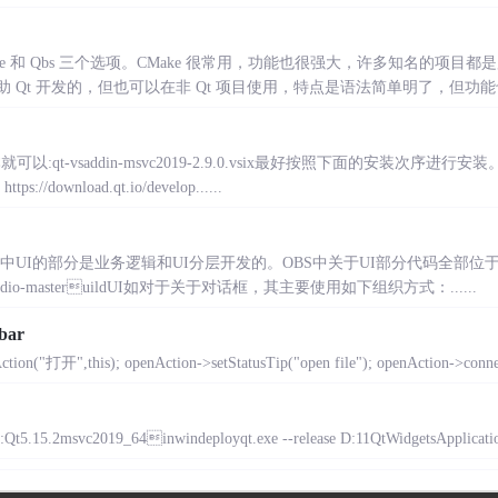
e、CMake 和 Qbs 三个选项。CMake 很常用，功能也很强大，许多知名的项目都
助 Qt 开发的，但也可以在非 Qt 项目使用，特点是语法简单明了，但功能也相对
:qt-vsaddin-msvc2019-2.9.0.vsix最好按照下面的安装次序进行安装
://download.qt.io/develop......
中UI的部分是业务逻辑和UI分层开发的。OBS中关于UI部分代码全部位于目录中：主
s-studio-masteruildUI如对于关于对话框，其主要使用如下组织方式：......
bar
ion("打开",this); openAction->setStatusTip("open file"); openAction->connec
5.15.2msvc2019_64inwindeployqt.exe --release D:11QtWidgetsApplication