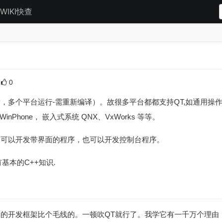
WIKI快查
0
多个平台运行-需重新编译）。故很多平台都都支持QT,如通用操作系统 Wi
、WinPhone， 嵌入式系统 QNX、VxWorks 等等。
即可以开发带界面的程序，也可以开发控制台程序。
有基本的C++知识.
别的开发框架比个毛线的。一顿吹QT就行了。我学它有一千万个理由