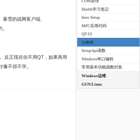
COM原理
Duilib学习笔记
Inno Setup
牛、暴雪的战网客户端、
MFC应用代码
发的。
QT-UI
Qt教程
SetupApi函数
T。反正现在你不用QT，如果再用
Windows串口编程
，好像不得不学。
常用基本功能函数封装
Windows运维
GUN/Linux