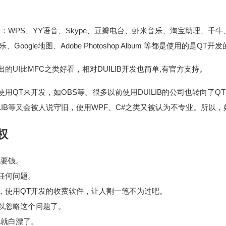
：WPS、YY语音、Skype、豆瓣电台、虾米音乐、淘宝助理、千
咕音乐、Google地图、Adobe Photoshop Album 等都是使用的是QT开
的UI比MFC之类好看，相对DUILIB开发也简单,有官方支持。
用QT来开发，如OBS等。很多以前使用DUILIB的公司也转向了Q
ILIB等又会被人说守旧，使用WPF、C#之类又被认为不专业。所以
权
说要钱。
任何问题。
，使用QT开发的收费软件，让人割一笔不为过吧。
以忽略这个问题了。
也就白漂了。