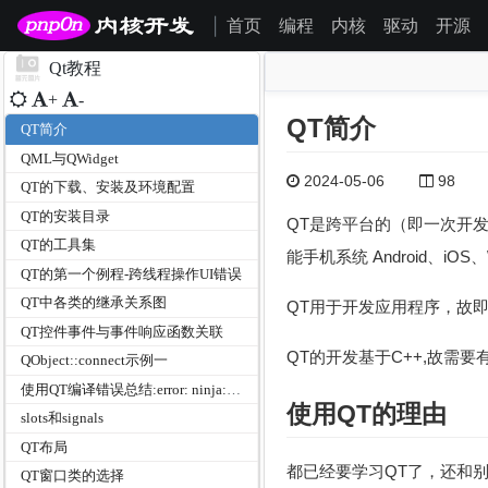
首页
编程
内核
驱动
开源
|
Qt教程
+
-
QT简介
QT简介
QML与QWidget
2024-05-06
98
QT的下载、安装及环境配置
QT的安装目录
QT是跨平台的（即一次开发，
QT的工具集
能手机系统 Android、iOS
QT的第一个例程-跨线程操作UI错误
QT中各类的继承关系图
QT用于开发应用程序，故
QT控件事件与事件响应函数关联
QT的开发基于C++,故需要
QObject::connect示例一
使用QT编译错误总结:error: ninja: build stopped: subcommand failed.
使用QT的理由
slots和signals
QT布局
都已经要学习QT了，还和
QT窗口类的选择