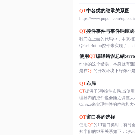
QT
中各类的继承关系图
https://www.pnpon.com/upl
QT
控件事件与事件响应函
我们在上面的代码中，本来相对
QPushButton控件来实现了。#inclu
使用
QT
编译错误总结:error: ni
ninja的这个错误，本身就
是在
QT
的开发环境下好像不
QT
布局
QT
提供了5种控件布局.当使
理器内的控件也会随之调整大小
OnSize来实现控件的位移和大小..
QT
窗口类的选择
使用
QT
的UI窗口类时，有时会有以下几种
知字们的继承关系如下：QWidg