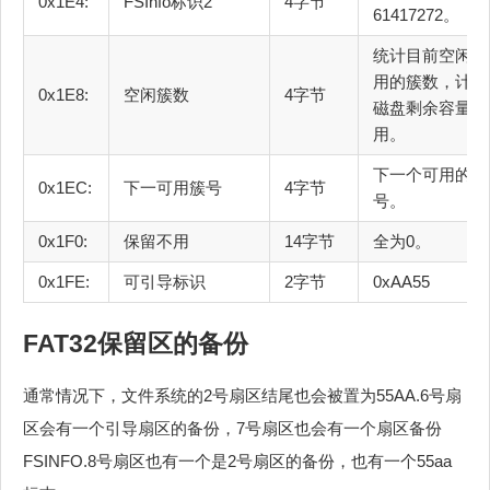
0x1E4:
FSInfo标识2
4字节
61417272。
统计目前空闲可
用的簇数，计算
0x1E8:
空闲簇数
4字节
磁盘剩余容量可
用。
下一个可用的簇
0x1EC:
下一可用簇号
4字节
号。
0x1F0:
保留不用
14字节
全为0。
0x1FE:
可引导标识
2字节
0xAA55
FAT32保留区的备份
通常情况下，文件系统的2号扇区结尾也会被置为55AA.6号扇
区会有一个引导扇区的备份，7号扇区也会有一个扇区备份
FSINFO.8号扇区也有一个是2号扇区的备份，也有一个55aa