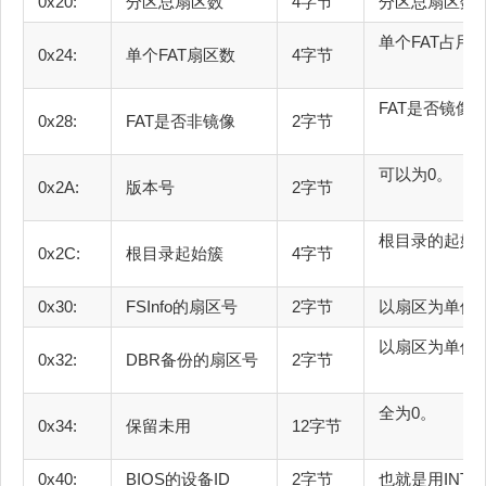
0x20:
分区总扇区数
4字节
分区
单个F
0x24:
单个FAT扇区数
4字节
FAT是否镜像
0x28:
FAT是否非镜像
2字节
可
0x2A:
版本号
2字节
根目录的起始
0x2C:
根目录起始簇
4字节
0x30:
FSInfo的扇区号
2字节
以扇
以扇区为单
0x32:
DBR备份的扇区号
2字节
全
0x34:
保留未用
12字节
0x40:
BIOS的设备ID
2字节
也就是用INT 