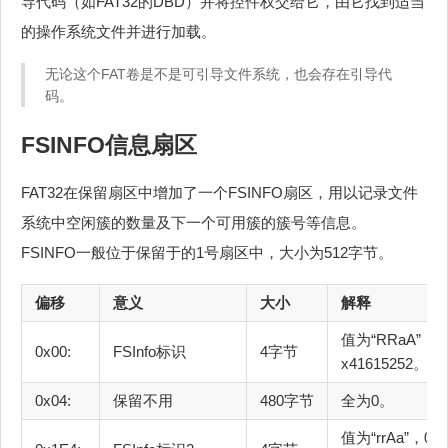
导代码（如FAT32的DBD）并将控件权交给它，由它找到适当
的操作系统文件并进行加载。
无论这个FAT卷是不是可引导文件系统，也会存在引导代
码。
FSINFO信息扇区
FAT32在保留扇区中增加了一个FSINFO扇区，用以记录文件
系统中空闲簇的数量及下一个可用簇的簇号等信息。
FSINFO一般位于保留于的1号扇区中，大小为512字节。
偏移
意义
大小
解释
值为“RRaA”，0
0x00:
FSInfo标识
4字节
x41615252。
0x04:
保留不用
480字节
全为0。
值为“rrAa”，0x