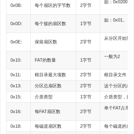
如：
0x0B:
每个扇区的字节数
2字节
如：
0x0D:
每个簇的扇区数
1字节
从分区开始
0x0E:
保留扇区数
2字节
一
0x10:
FAT的数量
1字节
0x11:
根目录最大项数
2字节
根目录
0x13:
分区总扇区数
2字节
这个
0x15:
介质类型
1字节
介质类型
单个F
0x16:
每FAT扇区数
2字节
0x18:
每磁道扇区数
2字节
每个