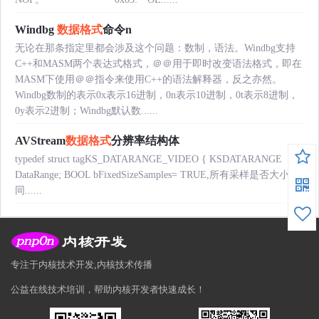
Windbg
数据格式
命令n
无论在那条指定里都会涉及这个问题：数制，语法。Windbg支持
C++和MASM两个表达式格式，＠＠用于即时改变语法格式，即在
MASM下使用＠＠指令来使用C++的语法解释器，反之亦然。
Windbg数制的表示0x表示16进制，0n表示10进制，0t表示8进制，
0y表示2进制；Windbg默认数......
AVStream
数据格式
分辨率结构体
typedef struct tagKS_DATARANGE_VIDEO { KSDATARANGE
DataRange; BOOL bFixedSizeSamples= TRUE,所有采样是否大小相
同......
专注于内核技术开发,内核技术传播
公益在线技术培训，帮助内核开发者快速成长！