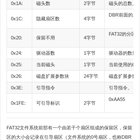
0x1A:
磁头数
2字节
磁
DBR前面的
0x1C:
隐藏扇区数
4字节
FAT
0x20:
保留不用
4字节
0x24:
驱动器数
1字节
驱动
0x25:
当前磁头
1字节
当前
0x26:
磁盘扩展参数块
24字节
磁盘
0x3E:
引导指令
引
0
0x1FE:
可引导标识
2字节
FAT32文件系统前部有一个由若干个扇区组成的保留区，保留
区的大小会记录在引导扇区（文件系统的0号扇区，也称DBR