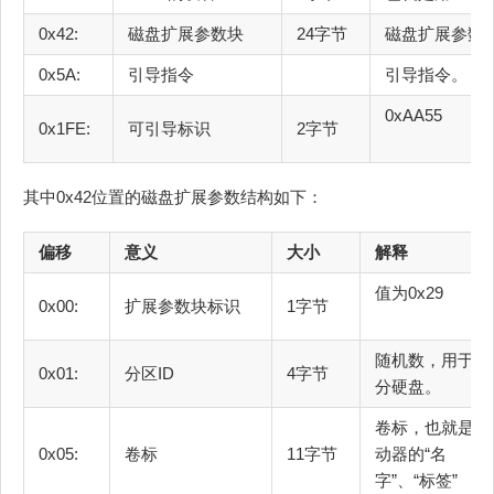
0x42:
磁盘扩展参数块
24字节
磁盘
0x5A:
引导指令
引
0
0x1FE:
可引导标识
2字节
其中0x42位置的磁盘扩展参数结构如下：
偏移
意义
大小
解释
值为0x29
0x00:
扩展参数块标识
1字节
随机数，用于区
0x01:
分区ID
4字节
分硬盘。
卷标，也就是驱
0x05:
卷标
11字节
动器的“名
字”、“标签”