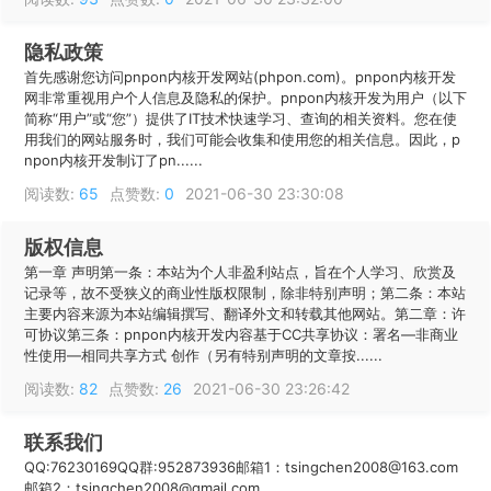
隐私政策
首先感谢您访问pnpon内核开发网站(phpon.com)。pnpon内核开发
网非常重视用户个人信息及隐私的保护。pnpon内核开发为用户（以下
简称“用户”或“您”）提供了IT技术快速学习、查询的相关资料。您在使
用我们的网站服务时，我们可能会收集和使用您的相关信息。因此，p
npon内核开发制订了pn......
阅读数:
65
点赞数:
0
2021-06-30 23:30:08
版权信息
第一章 声明第一条：本站为个人非盈利站点，旨在个人学习、欣赏及
记录等，故不受狭义的商业性版权限制，除非特别声明；第二条：本站
主要内容来源为本站编辑撰写、翻译外文和转载其他网站。第二章：许
可协议第三条：pnpon内核开发内容基于CC共享协议：署名—非商业
性使用—相同共享方式 创作（另有特别声明的文章按......
阅读数:
82
点赞数:
26
2021-06-30 23:26:42
联系我们
QQ:76230169QQ群:952873936邮箱1：tsingchen2008@163.com
邮箱2：tsingchen2008@gmail.com......