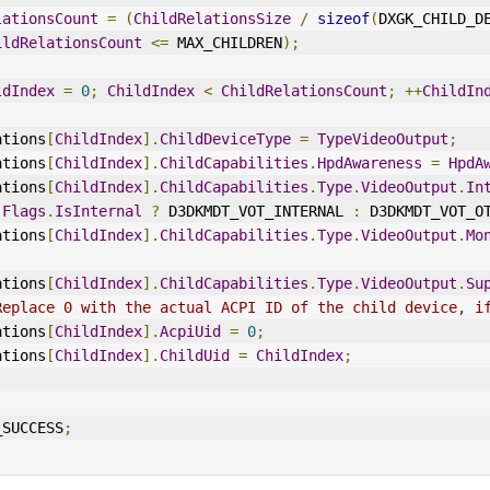
lationsCount
=
(
ChildRelationsSize
/
sizeof
(
DXGK_CHILD_D
ildRelationsCount
<=
 MAX_CHILDREN
);
ldIndex
=
0
;
ChildIndex
<
ChildRelationsCount
;
++
ChildIn
Relations
[
ChildIndex
].
ChildDeviceType
=
TypeVideoOutput
;
Relations
[
ChildIndex
].
ChildCapabilities
.
HpdAwareness
=
HpdA
Relations
[
ChildIndex
].
ChildCapabilities
.
Type
.
VideoOutput
.
In
.
Flags
.
IsInternal
?
 D3DKMDT_VOT_INTERNAL 
:
 D3DKMDT_VOT_O
Relations
[
ChildIndex
].
ChildCapabilities
.
Type
.
VideoOutput
.
Mo
Relations
[
ChildIndex
].
ChildCapabilities
.
Type
.
VideoOutput
.
Su
Replace 0 with the actual ACPI ID of the child device, i
Relations
[
ChildIndex
].
AcpiUid
=
0
;
Relations
[
ChildIndex
].
ChildUid
=
ChildIndex
;
_SUCCESS
;