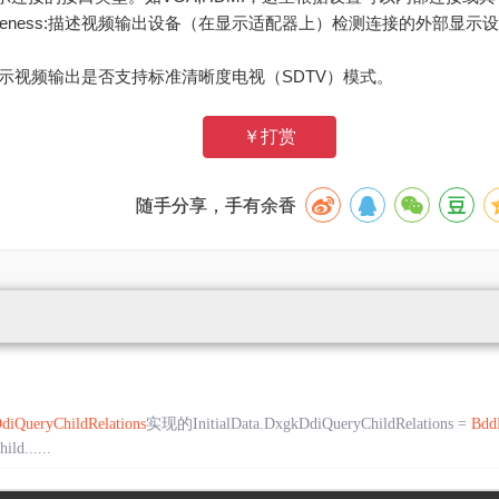
ationAwareness:描述视频输出设备（在显示适配器上）检测连接的外
odes:指示视频输出是否支持标准清晰度电视（SDTV）模式。
￥打赏
随手分享，手有余香
diQueryChildRelations
实现的InitialData.DxgkDdiQueryChildRelations =
Bdd
d......