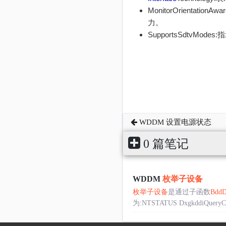
MonitorOrient
力。
SupportsSdtvM
WDDM 设置电源状态
0 篇笔记
WDDM
枚举子设备
枚举子设备
是通过子函数
BddD
为:NTSTATUS DxgkddiQueryChil