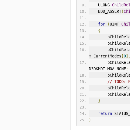
    ULONG 
ChildRe
    BDD_ASSERT
(
Ch
for
(
UINT 
Chi
{
        pChild
        pChild
        pChild
m_CurrentModes
[
0
]
        pChild
D3DKMDT_MOA_NONE
;
        pChild
// TODO: 
        pChild
        pChild
}
return
 STATUS
}