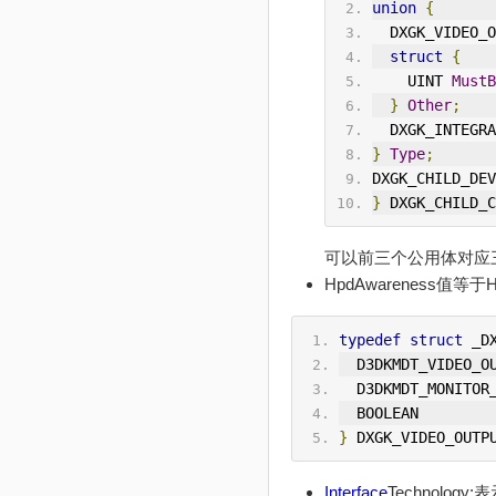
union
{
  DXGK_VIDEO
struct
{
    UINT 
MustB
}
Other
;
  DXGK_INTEG
}
Type
;
DXGK_CHILD_DEV
}
 DXGK_CHILD_C
可以前三个公用体对应三个
HpdAwareness值等
typedef
struct
 _D
  D3DKMDT_VIDEO_
  D3DKMDT_MONITO
  BOOLEAN       
}
 DXGK_VIDEO_OUTP
Interface
Technol