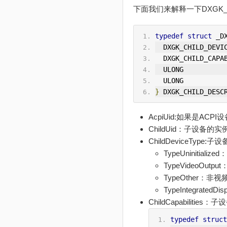
下面我们来解释一下DXGK_C
typedef
struct
 _D
  DXGK_CHILD_DEVI
  DXGK_CHILD_CAPA
  ULONG          
  ULONG          
}
 DXGK_CHILD_DESC
AcpiUid:如果是ACP
ChildUid：子设备的实例
ChildDeviceType
TypeUninitia
TypeVideo
TypeOther
TypeIntegra
ChildCapabilities
typedef
struct