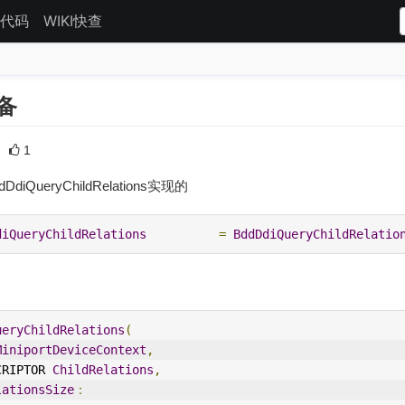
代码
WIKI快查
备
1
ueryChildRelations实现的
diQueryChildRelations
=
BddDdiQueryChildRelatio
ueryChildRelations
(
MiniportDeviceContext
,
CRIPTOR 
ChildRelations
,
lationsSize
：