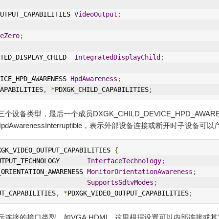
_OUTPUT_CAPABILITIES 
VideoOutput
;
eZero
;
RATED_DISPLAY_CHILD  
IntegratedDisplayChild
;
ICE_HPD_AWARENESS 
HpdAwareness
;
APABILITIES
,
*
PDXGK_CHILD_CAPABILITIES
;
设备类型，最后一个成员DXGK_CHILD_DEVICE_HPD_AWA
于HpdAwarenessInterruptible，表示外部设备连接或断开时子设备
XGK_VIDEO_OUTPUT_CAPABILITIES 
{
OUTPUT_TECHNOLOGY       
Interface
Technology
;
R_ORIENTATION_AWARENESS 
MonitorOrientationAwareness
;
                        
SupportsSdtvModes
;
UT_CAPABILITIES
,
*
PDXGK_VIDEO_OUTPUT_CAPABILITIES
;
ogy:表示连接的接口类型。如VGA,HDMI，这里根据设置可以内部连接