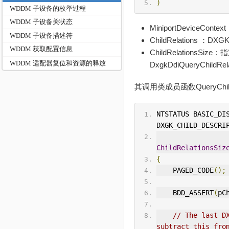
)
WDDM 子设备的枚举过程
WDDM 子设备关状态
MiniportDeviceCon
WDDM 子设备描述符
ChildRelations
WDDM 获取配置信息
ChildRelationsSiz
WDDM 适配器复位和资源的释放
DxgkDdiQueryC
其调用类成员函数QueryChild
NTSTATUS BASIC_DI
DXGK_CHILD_DESCRI
ChildRelationsSiz
{
    PAGED_CODE
();
    BDD_ASSERT
(
pC
// The last D
subtract this fro