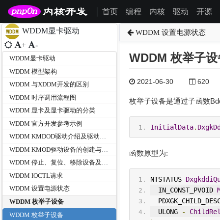
首页
编程
内核
驱动
开源
|
WDDM显卡驱动
WDDM 设置电源状态
+
-
WDDM 枚举子设
WDDM显卡驱动
WDDM 模型架构
2021-06-30
620
WDDM 与XDDM开发的区别
WDDM 时序调用流程图
枚举子设备是通过子函数BddDdiQ
WDDM 显卡及显卡驱动的分类
WDDM 官方开发参考示例
InitialData
.
DxgkD
WDDM KMDOD驱动介绍及驱动初始化
WDDM KMOD驱动设备的创建与启动
函数原型为:
WDDM 停止、复位、移除设备及驱动卸载
WDDM IOCTL请求
NTSTATUS 
DxgkddiQ
WDDM 设置电源状态
  IN_CONST_PVOID 
  PDXGK_CHILD_DES
WDDM 枚举子设备
  ULONG 
-
ChildRe
WDDM 枚举子设备