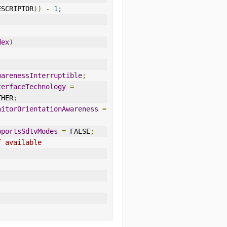
ESCRIPTOR
))
-
1
;
dex
)
warenessInterruptible
;
terface
Technology
=
THER
;
nitorOrientationAwareness
=
pportsSdtvModes
=
 FALSE
;
f available