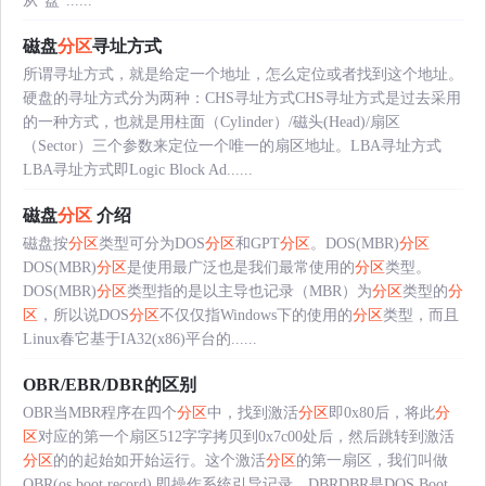
从“盘”......
磁盘
分区
寻址方式
所谓寻址方式，就是给定一个地址，怎么定位或者找到这个地址。
硬盘的寻址方式分为两种：CHS寻址方式CHS寻址方式是过去采用
的一种方式，也就是用柱面（Cylinder）/磁头(Head)/扇区
（Sector）三个参数来定位一个唯一的扇区地址。LBA寻址方式
LBA寻址方式即Logic Block Ad......
磁盘
分区
介绍
磁盘按
分区
类型可分为DOS
分区
和GPT
分区
。DOS(MBR)
分区
DOS(MBR)
分区
是使用最广泛也是我们最常使用的
分区
类型。
DOS(MBR)
分区
类型指的是以主导也记录（MBR）为
分区
类型的
分
区
，所以说DOS
分区
不仅仅指Windows下的使用的
分区
类型，而且
Linux春它基于IA32(x86)平台的......
OBR/EBR/DBR的区别
OBR当MBR程序在四个
分区
中，找到激活
分区
即0x80后，将此
分
区
对应的第一个扇区512字字拷贝到0x7c00处后，然后跳转到激活
分区
的的起始如开始运行。这个激活
分区
的第一扇区，我们叫做
OBR(os boot record),即操作系统引导记录。DBRDBR是DOS Boot