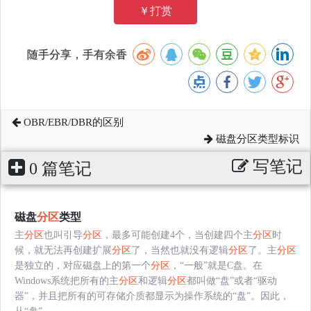
￥打赏
随手分享，手有余香
OBR/EBR/DBR的区别
磁盘分区类型标识
写笔记
0 篇笔记
磁盘
分区
类型
主
分区
也叫引导
分区
，最多可能创建4个，当创建四个主
分区
时
候，就无法再创建扩展
分区
了，当然也就没有逻辑
分区
了。主
分区
是独立的，对应磁盘上的第一个
分区
，“一般”就是C盘。在
Windows系统把所有的主
分区
和逻辑
分区
都叫做“盘”或者“驱动
器”，并且把所有的可存储介质都显示为操作系统的“盘”。因此，