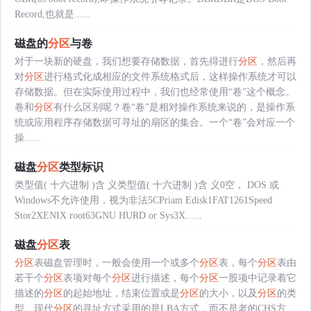
Record,也就是......
磁盘的
分区
与卷
对于一块新的硬盘，我们想要存储数据，首先得进行
分区
，然后再
对
分区
进行格式化成相应的文件系统格式后，这样操作系统才可以
存储数据。但在实际使用过程中，我们也经常使用“卷”这个概念。
卷和
分区
有什么区别呢？卷“卷”是相对操作系统来说的，是操作系
统或应用程序存储数据可寻址的扇区的集合。一个“卷”会对应一个
操......
磁盘
分区
类型标识
类型值( 十六进制 )含 义类型值( 十六进制 )含 义0空， DOS 或
Windows不允许使用，视为非法5CPriam Edisk1FAT1261Speed
Stor2XENIX root63GNU HURD or Sys3X......
磁盘
分区
表
分区
表磁盘管理时，一般会使用一个或多个
分区
表，每个
分区
表由
若干个
分区
表项对每个
分区
进行描述，每个
分区
一股项中记录着它
描述的
分区
的起始地址，结束位置或是
分区
的大小，以及
分区
的类
型。现代
分区
的寻址方式采用的是LBA方式，而不是老的CHS方