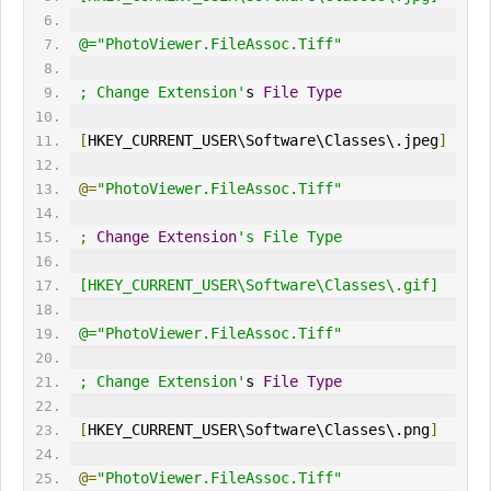
 @="PhotoViewer.FileAssoc.Tiff"
 ; Change Extension'
s 
File
Type
[
HKEY_CURRENT_USER\Software\Classes\.jpeg
]
@=
"PhotoViewer.FileAssoc.Tiff"
;
Change
Extension
's File Type
 [HKEY_CURRENT_USER\Software\Classes\.gif]
 @="PhotoViewer.FileAssoc.Tiff"
 ; Change Extension'
s 
File
Type
[
HKEY_CURRENT_USER\Software\Classes\.png
]
@=
"PhotoViewer.FileAssoc.Tiff"