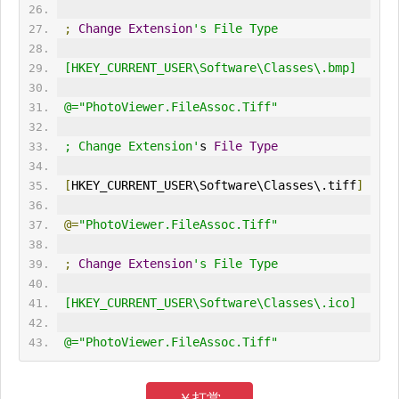
;
Change
Extension
's File Type
 [HKEY_CURRENT_USER\Software\Classes\.bmp]
 @="PhotoViewer.FileAssoc.Tiff"
 ; Change Extension'
s 
File
Type
[
HKEY_CURRENT_USER\Software\Classes\.tiff
]
@=
"PhotoViewer.FileAssoc.Tiff"
;
Change
Extension
's File Type
 [HKEY_CURRENT_USER\Software\Classes\.ico]
 @="PhotoViewer.FileAssoc.Tiff"
￥打赏