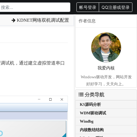
帐号登录
QQ注册或登录
KDNET网络双机调试配置
作者信息
标被调试机，通过建立虚拟管道串口
我爱内核
Windows驱动开发，网站开发
好好学习，天天向上。
分类导航
KS源码分析
WDM驱动调试
Windbg
内核数结结构