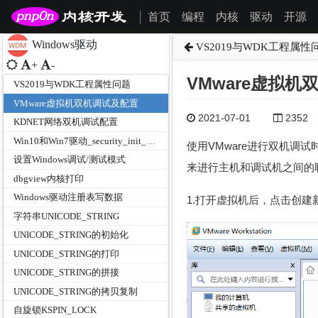
首页
编程
内核
驱动
开源
|
Windows驱动
VS2019与WDK工程属性
+
-
VMware虚拟
VS2019与WDK工程属性问题
VMware虚拟机双机调试及配置
2021-07-01
2352
KDNET网络双机调试配置
Win10和Win7驱动_security_init_cookie蓝屏兼容问题
使用VMware进行双机调
设置Windows调试/测试模式
来进行主机和调试机之间的
dbgview内核打印
Windows驱动注册表写数据
1.打开虚拟机后，点击创建
字符串UNICODE_STRING
UNICODE_STRING的初始化
UNICODE_STRING的打印
UNICODE_STRING的拼接
UNICODE_STRING的拷贝复制
自旋锁KSPIN_LOCK