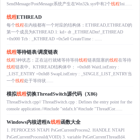
SendMessage/PostMessage系统产生在Win32k.sys中有2个
线程
Ini......
线程
ETHREAD
每个
线程
在内核都有一个对应的结构体：ETHREAD,ETHREAD的
第一个成员为KTHREAD.1: kd> dt _ETHREADnt!_ETHREAD
+0x000 Tcb : _KTHREAD +0x5e0 CreateTime : ......
线程
等待链表/调度链表
线程
3种状态：正在运行就绪等待等待
线程
链表阻塞的
线程
在等待
线程
链表中。KTHREAD结构体中： +0x0d8 WaitListEntry :
_LIST_ENTRY +0x0d8 SwapListEntry : _SINGLE_LIST_ENTRY当
一个
线程
处于等待状......
模拟
线程
切换ThreadSwitch源代码（X86)
ThreadSwitch.cpp// ThreadSwitch.cpp : Defines the entry point for the
console application.//#include "stdafx.h"#include "ThreadCor......
Windows内核进程&
线程
函数大全
1. PEPROCESS NTAPI PsGetCurrentProcess2. HANDLE NTAPI
PsGetCurrentProcessId(VOID) 3. variable PsGetCurrentThreadId4.