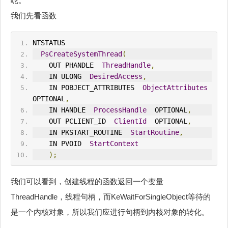
呢。
我们先看函数
NTSTATUS 
PsCreateSystemThread
(
    OUT PHANDLE  
ThreadHandle
,
    IN ULONG  
DesiredAccess
,
    IN POBJECT_ATTRIBUTES  
ObjectAttributes
OPTIONAL
,
    IN HANDLE  
ProcessHandle
  OPTIONAL
,
    OUT PCLIENT_ID  
ClientId
  OPTIONAL
,
    IN PKSTART_ROUTINE  
StartRoutine
,
    IN PVOID  
StartContext
);
我们可以看到，创建线程的函数返回一个变量
ThreadHandle，线程句柄，而KeWaitForSingleObject等待的
是一个内核对象，所以我们应进行句柄到内核对象的转化。