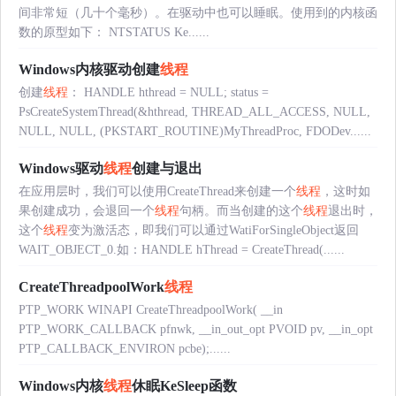
间非常短（几十个毫秒）。在驱动中也可以睡眠。使用到的内核函
数的原型如下： NTSTATUS Ke......
Windows内核驱动创建
线程
创建
线程
： HANDLE hthread = NULL; status =
PsCreateSystemThread(&hthread, THREAD_ALL_ACCESS, NULL,
NULL, NULL, (PKSTART_ROUTINE)MyThreadProc, FDODev......
Windows驱动
线程
创建与退出
在应用层时，我们可以使用CreateThread来创建一个
线程
，这时如
果创建成功，会退回一个
线程
句柄。而当创建的这个
线程
退出时，
这个
线程
变为激活态，即我们可以通过WatiForSingleObject返回
WAIT_OBJECT_0.如：HANDLE hThread = CreateThread(......
CreateThreadpoolWork
线程
PTP_WORK WINAPI CreateThreadpoolWork( __in
PTP_WORK_CALLBACK pfnwk, __in_out_opt PVOID pv, __in_opt
PTP_CALLBACK_ENVIRON pcbe);......
Windows内核
线程
休眠KeSleep函数