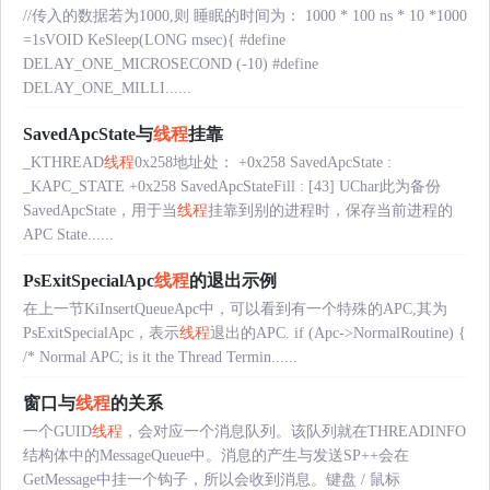
//传入的数据若为1000,则 睡眠的时间为： 1000 * 100 ns * 10 *1000
=1sVOID KeSleep(LONG msec){ #define
DELAY_ONE_MICROSECOND (-10) #define
DELAY_ONE_MILLI......
SavedApcState与
线程
挂靠
_KTHREAD
线程
0x258地址处： +0x258 SavedApcState :
_KAPC_STATE +0x258 SavedApcStateFill : [43] UChar此为备份
SavedApcState，用于当
线程
挂靠到别的进程时，保存当前进程的
APC State......
PsExitSpecialApc
线程
的退出示例
在上一节KiInsertQueueApc中，可以看到有一个特殊的APC,其为
PsExitSpecialApc，表示
线程
退出的APC. if (Apc->NormalRoutine) {
/* Normal APC; is it the Thread Termin......
窗口与
线程
的关系
一个GUID
线程
，会对应一个消息队列。该队列就在THREADINFO
结构体中的MessageQueue中。消息的产生与发送SP++会在
GetMessage中挂一个钩子，所以会收到消息。键盘 / 鼠标