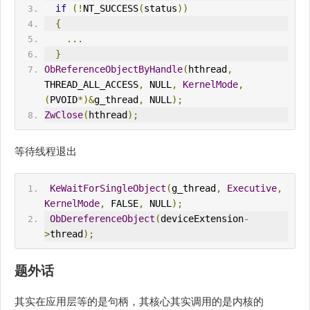
if
(!
NT_SUCCESS
(
status
))
{
...
}
ObReferenceObjectByHandle
(
hthread
,
THREAD_ALL_ACCESS
,
 NULL
,
KernelMode
,
(
PVOID
*)&
g_thread
,
 NULL
);
ZwClose
(
hthread
);
等待线程退出
KeWaitForSingleObject
(
g_thread
,
Executive
,
KernelMode
,
 FALSE
,
 NULL
);
ObDereferenceObject
(
deviceExtension
-
>
thread
);
题外话
其实在应用层等的是句柄，其核心其实调用的是内核的