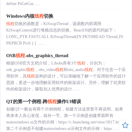
define PsGetCur......
Windows内核
线程
切换
线程
切换的函数是：KiSwapThread，该函数内部调用
KiSwapContext进行堆栈信息的切换。ReactOS的源代码如下：
LONG_PTR FASTCALL KiSwapThread(IN PKTHREAD Thread,IN
PKPRCB Prcb ) { ......
OSB
线程
-obs_graphics_thread
根据OSB官方文档介绍，Libobs库有3个
线程
，分别为：
osb_graphic
线程
，obs_video
线程
和obs_audio
线程
。对于任意一个应
用软件，其
线程
架构的设计，可以准确地了解一个应用软件的设计
思路，更进一步地理解应用软件的框架设计。另外，理解了此类软
件的框架设计，吸取别人优秀的设计......
QT的第一个例程-跨
线程
操作UI错误
创建QT一般会有两个示例例程，创建方法这里暂不再说明。如果
将来本人良心发现，就补一节。第一个示例是创建界面即有
mainwindows.ui文件的示例：https://c.biancheng.net/view/1817.html
第二个示例是不创建mainwindows.ui示例文件的示例：https:......