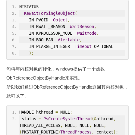
NTSTATUS 
KeWaitForSingleObject
(
    IN PVOID  
Object
,
    IN KWAIT_REASON  
WaitReason
,
    IN KPROCESSOR_MODE  
WaitMode
,
    IN BOOLEAN  
Alertable
,
    IN PLARGE_INTEGER  
Timeout
 OPTIONAL
);
句柄与内核对象的转化，windows提供了一个函数
ObReferenceObjectByHandle来实现。
所以我们通过ObReferenceObjectByHandle返回其内核对象，
就可以了。
HANDLE hthread 
=
 NULL
;
 status 
=
PsCreateSystemThread
(&
hthread
,
THREAD_ALL_ACCESS
,
 NULL
,
 NULL
,
 NULL
,
(
PKSTART_ROUTINE
)
ThreadProcess
,
 context
);