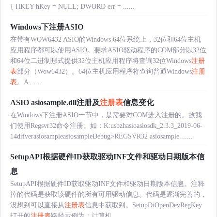
{ HKEY hKey = NULL; DWORD err = ......
Windows下注册ASIO
在带有WOW6432 ASIO的Windows 64位系统上，32位和64位主机
应用程序都可以使用ASIO。要求ASIO驱动程序的COM部分以32位
和64位二进制形式提供32位主机应用程序将查询32位Windows
注册
表
部分（Wow6432）。64位主机应用程序将查询普通Windows
注册
表
。A......
ASIO asiosample.dll注册及
注册表
信息变化
在Windows下注册ASIO一节中，是需要对COM进入注册的。故我
们使用Regsvr32命令注册。如：K:usbzhasioasiosdk_2.3.3_2019-06-
14driverasiosampleasiosampleDebug>REGSVR32 asiosample.......
SetupAPI根据硬件ID获取驱动INF文件和驱动日期版本信
息
SetupAPI根据硬件ID获取驱动INF文件和驱动日期版本信息。注释
掉的代码是获取该硬件的所有可用驱动信息。代码是逐渐完善的，
没想到可以直接从
注册表
信息中获取到。SetupDiOpenDevRegKey
打开的
注册表
路径示例为：计算机