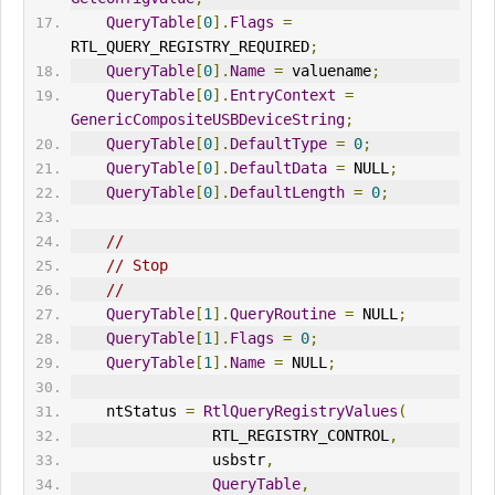
QueryTable
[
0
].
Flags
=
RTL_QUERY_REGISTRY_REQUIRED
;
QueryTable
[
0
].
Name
=
 valuename
;
QueryTable
[
0
].
EntryContext
=
GenericCompositeUSBDeviceString
;
QueryTable
[
0
].
DefaultType
=
0
;
QueryTable
[
0
].
DefaultData
=
 NULL
;
QueryTable
[
0
].
DefaultLength
=
0
;
//
// Stop
//
QueryTable
[
1
].
QueryRoutine
=
 NULL
;
QueryTable
[
1
].
Flags
=
0
;
QueryTable
[
1
].
Name
=
 NULL
;
    nt
Status
=
RtlQueryRegistryValues
(
                RTL_REGISTRY_CONTROL
,
                usbstr
,
QueryTable
,