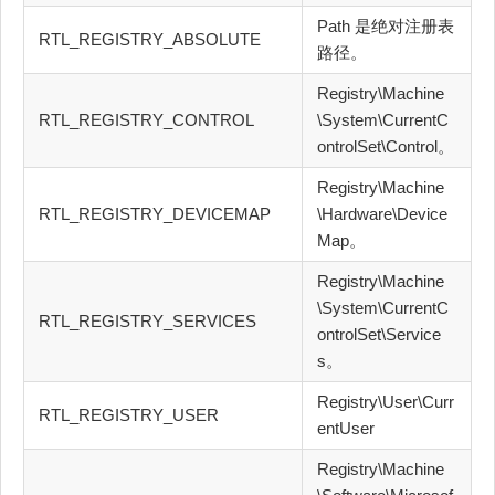
Path 是绝对注册表
RTL_REGISTRY_ABSOLUTE
路径。
Registry\Machine
RTL_REGISTRY_CONTROL
\System\CurrentC
ontrolSet\Control。
Registry\Machine
RTL_REGISTRY_DEVICEMAP
\Hardware\Device
Map。
Registry\Machine
\System\CurrentC
RTL_REGISTRY_SERVICES
ontrolSet\Service
s。
Registry\User\Curr
RTL_REGISTRY_USER
entUser
Registry\Machine