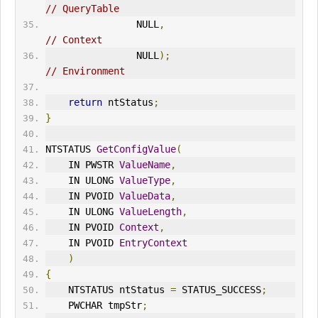
// QueryTable
                NULL
,
// Context
                NULL
);
// Environment
return
 nt
Status
;
}
NTSTATUS 
GetConfigValue
(
    IN PWSTR 
ValueName
,
    IN ULONG 
ValueType
,
    IN PVOID 
ValueData
,
    IN ULONG 
ValueLength
,
    IN PVOID 
Context
,
    IN PVOID 
EntryContext
)
{
    NTSTATUS ntStatus 
=
 STATUS_SUCCESS
;
    PWCHAR tmpStr
;