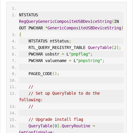
NTSTATUS 
RegQueryGenericCompositeUSBDeviceString
(
IN 
OUT PWCHAR 
*
GenericCompositeUSBDeviceString
)
{
    NTSTATUS nt
Status
;
    RTL_QUERY_REGISTRY_TABLE 
QueryTable
[
2
];
    PWCHAR usbstr 
=
 L
"pnpflag"
;
    PWCHAR valuename 
=
 L
"pnpstring"
;
    PAGED_CODE
();
//
// Set up QueryTable to do the 
following:
//
// Upgrade install flag
QueryTable
[
0
].
QueryRoutine
=
GetConfigValue
;