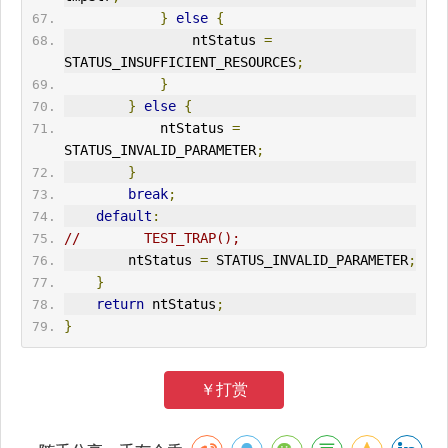
}
else
{
                ntStatus 
=
STATUS_INSUFFICIENT_RESOURCES
;
}
}
else
{
            ntStatus 
=
STATUS_INVALID_PARAMETER
;
}
break
;
default
:
//        TEST_TRAP();
        ntStatus 
=
 STATUS_INVALID_PARAMETER
;
}
return
 ntStatus
;
}
￥打赏