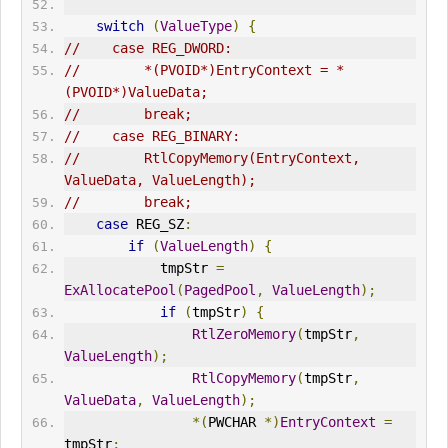
switch
(
ValueType
)
{
//    case REG_DWORD:
//        *(PVOID*)EntryContext = *
(PVOID*)ValueData;
//        break;
//    case REG_BINARY:
//        RtlCopyMemory(EntryContext, 
ValueData, ValueLength);
//        break;
case
 REG_SZ
:
if
(
ValueLength
)
{
            tmpStr 
=
ExAllocatePool
(
PagedPool
,
ValueLength
);
if
(
tmpStr
)
{
RtlZeroMemory
(
tmpStr
,
ValueLength
);
RtlCopyMemory
(
tmpStr
,
ValueData
,
ValueLength
);
*(
PWCHAR 
*)
EntryContext
=
tmpStr
;