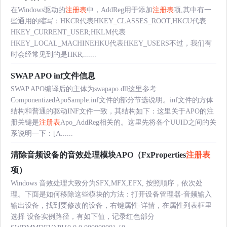
在Windows驱动的
注册表
中，AddReg用于添加
注册表
项,其中有一
些通用的缩写：HKCR代表HKEY_CLASSES_ROOT;HKCU代表
HKEY_CURRENT_USER;HKLM代表
HKEY_LOCAL_MACHINEHKU代表HKEY_USERS不过，我们有
时会经常见到的是HKR,......
SWAP APO inf文件信息
SWAP APO编译后的主体为swapapo.dll这里参考
ComponentizedApoSample.inf文件的部分节选说明。inf文件的方体
结构和普通的驱动INF文件一致，其结构如下：这里关于APO的注
册关键是
注册表
Apo_AddReg相关的。这里先将各个UUID之间的关
系说明一下：[A......
清除音频设备的音效处理模块APO（FxProperties
注册表
项）
Windows 音效处理大致分为SFX,MFX,EFX, 按照顺序，依次处
理。下面是如何移除这些模块的方法：打开设备管理器-音频输入
输出设备，找到要修改的设备，右键属性-详情，在属性列表框里
选择 设备实例路径，有如下值，记录红色部分