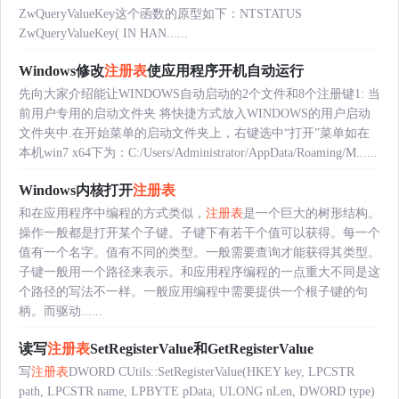
ZwQueryValueKey这个函数的原型如下：NTSTATUS
ZwQueryValueKey( IN HAN......
Windows修改
注册表
使应用程序开机自动运行
先向大家介绍能让WINDOWS自动启动的2个文件和8个注册键1: 当
前用户专用的启动文件夹 将快捷方式放入WINDOWS的用户启动
文件夹中.在开始菜单的启动文件夹上，右键选中“打开”菜单如在
本机win7 x64下为：C:/Users/Administrator/AppData/Roaming/M......
Windows内核打开
注册表
和在应用程序中编程的方式类似，
注册表
是一个巨大的树形结构。
操作一般都是打开某个子键。子键下有若干个值可以获得。每一个
值有一个名字。值有不同的类型。一般需要查询才能获得其类型。
子键一般用一个路径来表示。和应用程序编程的一点重大不同是这
个路径的写法不一样。一般应用编程中需要提供一个根子键的句
柄。而驱动......
读写
注册表
SetRegisterValue和GetRegisterValue
写
注册表
DWORD CUtils::SetRegisterValue(HKEY key, LPCSTR
path, LPCSTR name, LPBYTE pData, ULONG nLen, DWORD type)