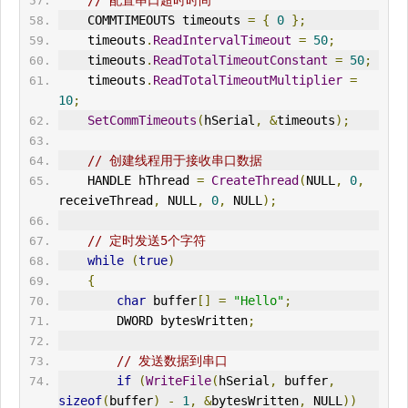
// 配置串口超时时间
    COMMTIMEOUTS timeouts 
=
{
0
};
    timeouts
.
ReadIntervalTimeout
=
50
;
    timeouts
.
ReadTotalTimeoutConstant
=
50
;
    timeouts
.
ReadTotalTimeoutMultiplier
=
10
;
SetCommTimeouts
(
hSerial
,
&
timeouts
);
// 创建线程用于接收串口数据
    HANDLE hThread 
=
CreateThread
(
NULL
,
0
,
receiveThread
,
 NULL
,
0
,
 NULL
);
// 定时发送5个字符
while
(
true
)
{
char
 buffer
[]
=
"Hello"
;
        DWORD bytesWritten
;
// 发送数据到串口
if
(
WriteFile
(
hSerial
,
 buffer
,
sizeof
(
buffer
)
-
1
,
&
bytesWritten
,
 NULL
))