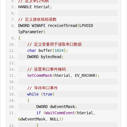
// 定义串口句柄
HANDLE hSerial
;
// 定义接收线程函数
DWORD WINAPI receiveThread
(
LPVOID 
lpParameter
)
{
// 定义变量用于读取串口数据
char
 buffer
[
1024
];
    DWORD bytesRead
;
// 设置串口事件掩码
SetCommMask
(
hSerial
,
 EV_RXCHAR
);
// 等待串口事件
while
(
true
)
{
        DWORD dwEventMask
;
if
(
WaitCommEvent
(
hSerial
,
&
dwEventMask
,
 NULL
))
{