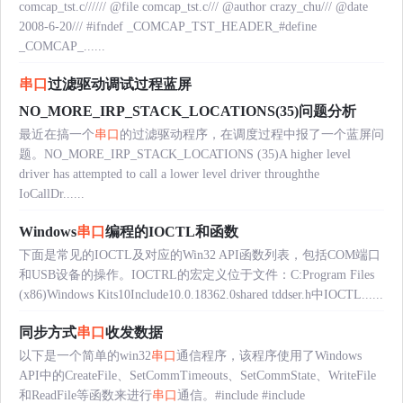
comcap_tst.c////// @file comcap_tst.c/// @author crazy_chu/// @date
2008-6-20/// #ifndef _COMCAP_TST_HEADER_#define
_COMCAP_......
串口
过滤驱动调试过程蓝屏
NO_MORE_IRP_STACK_LOCATIONS(35)问题分析
最近在搞一个
串口
的过滤驱动程序，在调度过程中报了一个蓝屏问
题。NO_MORE_IRP_STACK_LOCATIONS (35)A higher level
driver has attempted to call a lower level driver throughthe
IoCallDr......
Windows
串口
编程的IOCTL和函数
下面是常见的IOCTL及对应的Win32 API函数列表，包括COM端口
和USB设备的操作。IOCTRL的宏定义位于文件：C:Program Files
(x86)Windows Kits10Include10.0.18362.0shared tddser.h中IOCTL......
同步方式
串口
收发数据
以下是一个简单的win32
串口
通信程序，该程序使用了Windows
API中的CreateFile、SetCommTimeouts、SetCommState、WriteFile
和ReadFile等函数来进行
串口
通信。#include
#include