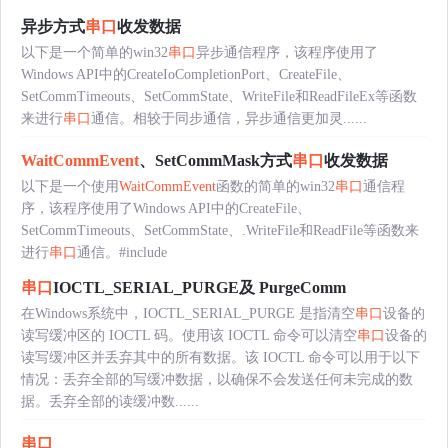
异步方式
串口
收发数据
以下是一个简单的win32
串口
异步通信程序，该程序使用了
Windows API中的CreateIoCompletionPort、CreateFile、
SetCommTimeouts、SetCommState、WriteFile和ReadFileEx等函数
来进行
串口
通信。相较于同步通信，异步通信更加灵......
WaitCommEvent
、SetCommMask方式
串口
收发数据
以下是一个使用
WaitCommEvent
函数的简单的win32
串口
通信程
序，该程序使用了Windows API中的CreateFile、
SetCommTimeouts、SetCommState、.WriteFile和ReadFile等函数来
进行
串口
通信。#include
串口
IOCTL_SERIAL_PURGE及 PurgeComm
在Windows系统中，IOCTL_SERIAL_PURGE 是指清空
串口
设备的
读写缓冲区的 IOCTL 码。使用该 IOCTL 命令可以清空
串口
设备的
读写缓冲区并丢弃其中的所有数据。该 IOCTL 命令可以用于以下
情况：丢弃全部的写缓冲数据，以确保不会发送任何未完成的数
据。丢弃全部的读缓冲数......
串口