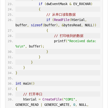
if
(
dwEventMask 
&
 EV_RXCHAR
)
{
// 从串口读取数据
if
(
ReadFile
(
hSerial
,
buffer
,
sizeof
(
buffer
),
&
bytesRead
,
 NULL
))
{
// 打印收到的数据
                    printf
(
"Received data: 
%s\n"
,
 buffer
);
}
}
}
}
}
int
 main
()
{
// 打开串口
    hSerial 
=
CreateFile
(
"COM1"
,
GENERIC_READ 
|
 GENERIC_WRITE
,
0
,
 NULL
,