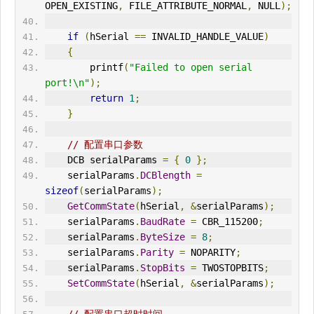
OPEN_EXISTING
,
 FILE_ATTRIBUTE_NORMAL
,
 NULL
);
if
(
hSerial 
==
 INVALID_HANDLE_VALUE
)
{
        printf
(
"Failed to open serial 
port!\n"
);
return
1
;
}
// 配置串口参数
    DCB serialParams 
=
{
0
};
    serialParams
.
DCBlength
=
sizeof
(
serialParams
);
GetCommState
(
hSerial
,
&
serialParams
);
    serialParams
.
BaudRate
=
 CBR_115200
;
    serialParams
.
ByteSize
=
8
;
    serialParams
.
Parity
=
 NOPARITY
;
    serialParams
.
StopBits
=
 TWOSTOPBITS
;
SetCommState
(
hSerial
,
&
serialParams
);