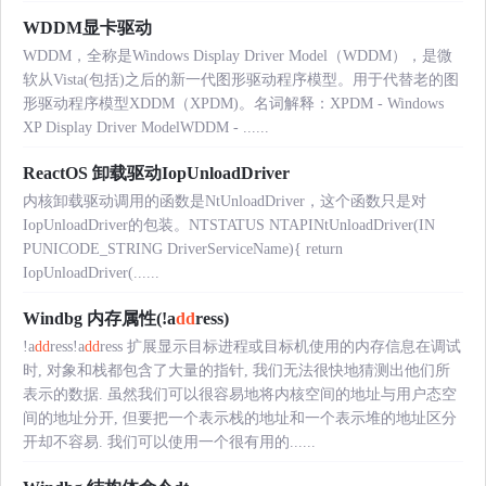
WDDM显卡驱动
WDDM，全称是Windows Display Driver Model（WDDM），是微
软从Vista(包括)之后的新一代图形驱动程序模型。用于代替老的图
形驱动程序模型XDDM（XPDM)。名词解释：XPDM - Windows
XP Display Driver ModelWDDM - ......
ReactOS 卸载驱动IopUnloadDriver
内核卸载驱动调用的函数是NtUnloadDriver，这个函数只是对
IopUnloadDriver的包装。NTSTATUS NTAPINtUnloadDriver(IN
PUNICODE_STRING DriverServiceName){ return
IopUnloadDriver(......
Windbg 内存属性(!a
dd
ress)
!a
dd
ress!a
dd
ress 扩展显示目标进程或目标机使用的内存信息在调试
时, 对象和栈都包含了大量的指针, 我们无法很快地猜测出他们所
表示的数据. 虽然我们可以很容易地将内核空间的地址与用户态空
间的地址分开, 但要把一个表示栈的地址和一个表示堆的地址区分
开却不容易. 我们可以使用一个很有用的......