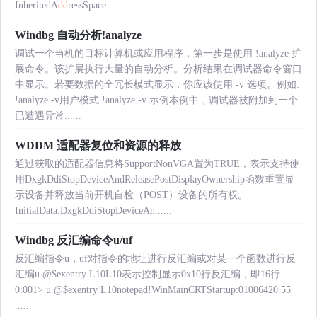
InheritedA
dd
ressSpace:......
Windbg 自动分析!analyze
调试一个当机的目标计算机或应用程序，第一步是使用 !analyze 扩
展命令。该扩展执行大量的自动分析。分析结果在调试器命令窗口
中显示。若要数据的全冗长模式显示，你应该使用 -v 选项。例如:
!analyze -v用户模式 !analyze -v 示例本例中，调试器被附加到一个
已遭遇异常......
WDDM 适配器复位和资源的释放
通过获取的适配器信息将SupportNonVGA置为TRUE，表示支持使
用DxgkDdiStopDeviceAndReleasePostDisplayOwnership函数重置显
示设备并释放当前开机自检（POST）设备的所有权。
InitialData.DxgkDdiStopDeviceAn......
Windbg 反汇编命令u/uf
反汇编指令u，uf对指令的地址进行反汇编或对某一个函数进行反
汇编u @$exentry L10L10表示控制显示0x10行反汇编，即16行
0:001> u @$exentry L10notepad!WinMainCRTStartup:01006420 55
......