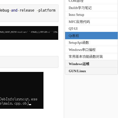
COM原理
Duilib学习笔记
debug
-
and
-
release 
-
platform 
Inno Setup
MFC应用代码
QT-UI
Qt教程
SetupApi函数
Windows串口编程
常用基本功能函数封装
Windows运维
GUN/Linux