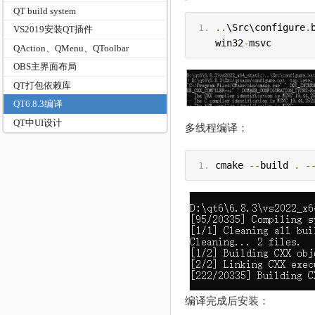
QT build system
..
\Src\configure
.
VS2019安装QT插件
win32
-
msvc
QAction、QMenu、QToolbar
OBS主界面布局
QT打包依赖库
QT6.8.3编译
QT中UI设计
多线程编译：
cmake 
--
build 
.
-
编译完成后安装：