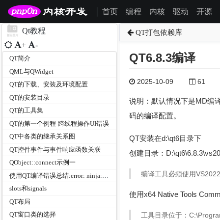
首页
编程
内核
驱动
开源
|
Qt教程
QT打包依赖库
+
-
QT6.8.3编译
QT简介
QML与QWidget
2025-10-09
61
QT的下载、安装及环境配置
QT的安装目录
说明：默认情况下是MD编译
QT的工具集
码的编译配置。
QT的第一个例程-跨线程操作UI错误
QT中各类的继承关系图
QT安装在d:\qt6目录下
QT控件事件与事件响应函数关联
创建目录：D:\qt6\6.8.3\vs202
QObject::connect示例一
编译工具必须使用VS2022
使用QT编译错误总结:error: ninja: build stopped: subcommand failed.
slots和signals
使用x64 Native Tools Co
QT布局
QT窗口类的选择
工具目录位于：C:\ProgramData\