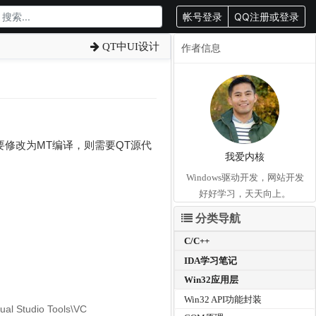
帐号登录
QQ注册或登录
QT中UI设计
作者信息
要修改为MT编译，则需要QT源代
我爱内核
Windows驱动开发，网站开发
好好学习，天天向上。
分类导航
C/C++
IDA学习笔记
Win32应用层
Win32 API功能封装
l Studio Tools\VC