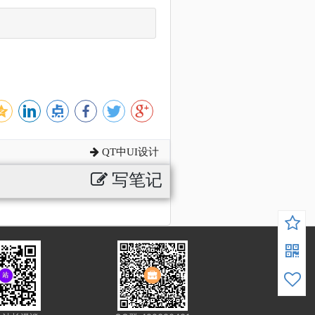
QT中UI设计
写笔记