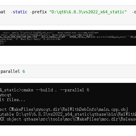
bat  
-
static
-
prefix 
"D:\qt6\6.8.3\vs2022_x64_static"
-
-
parallel 
6