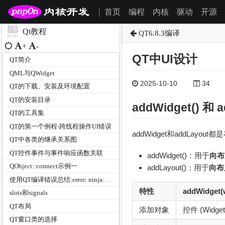
首页
编程
内核
驱动
开源
|
Qt教程
QT6.8.3编译
+
-
QT中UI设计
QT简介
QML与QWidget
2025-10-10
34
QT的下载、安装及环境配置
QT的安装目录
addWidget() 和 a
QT的工具集
QT的第一个例程-跨线程操作UI错误
addWidget和addLayo
QT中各类的继承关系图
QT控件事件与事件响应函数关联
addWidget()：用于
向布
QObject::connect示例一
addLayout()：用于
向布
使用QT编译错误总结:error: ninja: build stopped: subcommand failed.
特性
addWidget(
slots和signals
QT布局
添加对象
控件 (Widget
QT窗口类的选择