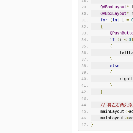
QVBoxLayout
*
 
QVBoxLayout
*
 
for
(
int
 i 
=
{
QPushButt
if
(
i 
<
3
{
            
}
else
{
            
}
}
// 将左右两列
    mainLayout
->
a
    mainLayout
->
a
}