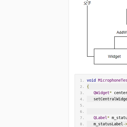
void
MicrophoneTe
{
QWidget
*
 cente
   setCentralWidg
QLabel
*
 m_stat
   m_statusLabel
-