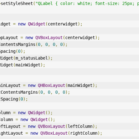
>
setStyleSheet
(
"QLabel { color: white; font-size: 25px; p
idget 
=
new
QWidget
(
centerwidget
);
opLayout 
=
new
QVBoxLayout
(
centerwidget
);
ContentsMargins
(
0
,
0
,
0
,
0
);
Spacing
(
0
);
Widget
(
m_statusLabel
);
Widget
(
mainWidget
);
ainLayout 
=
new
QHBoxLayout
(
mainWidget
);
tContentsMargins
(
0
,
0
,
0
,
0
);
tSpacing
(
0
);
olumn 
=
new
QWidget
();
Column 
=
new
QWidget
();
eftLayout 
=
new
QVBoxLayout
(
leftColumn
);
ightLayout 
=
new
QVBoxLayout
(
rightColumn
);