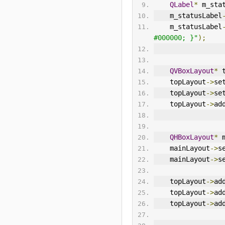
QLabel
*
 m_sta
    m_statusLabel
    m_statusLabel
#000000; }"
);
QVBoxLayout
*
 
    topLayout
->
se
    topLayout
->
se
    topLayout
->
ad
QHBoxLayout
*
 
    mainLayout
->
s
    mainLayout
->
s
    topLayout
->
ad
    topLayout
->
ad
    topLayout
->
ad