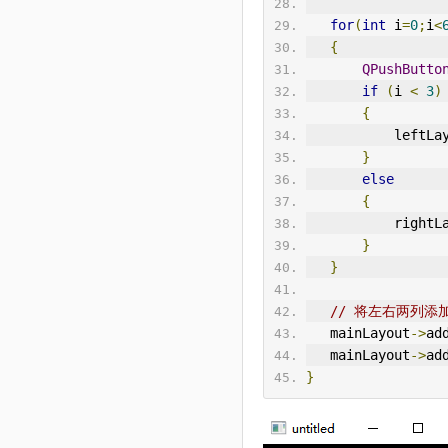
for
(
int
 i
=
0
;
i
<
{
QPushButto
if
(
i 
<
3
)
{
           lef
}
else
{
           ri
}
}
// 将左右两列添
   mainLayout
->
ad
   mainLayout
->
ad
}