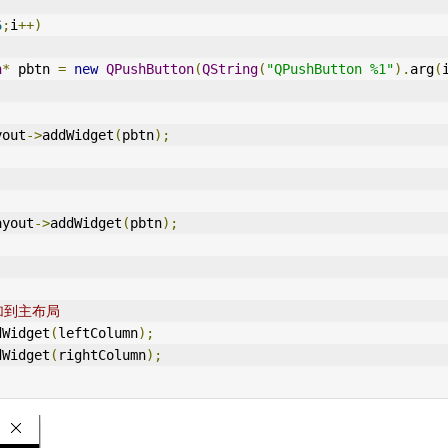
6
;
i
++)
n
*
 pbtn 
=
new
QPushButton
(
QString
(
"QPushButton %1"
).
arg
(
tLayout
->
addWidget
(
pbtn
);
ghtLayout
->
addWidget
(
pbtn
);
加到主布局
dWidget
(
leftColumn
);
dWidget
(
rightColumn
);