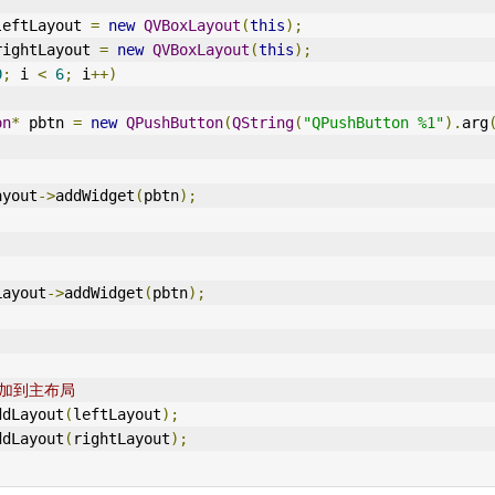
leftLayout 
=
new
QVBoxLayout
(
this
);
rightLayout 
=
new
QVBoxLayout
(
this
);
0
;
 i 
<
6
;
 i
++)
on
*
 pbtn 
=
new
QPushButton
(
QString
(
"QPushButton %1"
).
arg
)
leftLayout
->
addWidget
(
pbtn
);
rightLayout
->
addWidget
(
pbtn
);
添加到主布局
ddLayout
(
leftLayout
);
ddLayout
(
rightLayout
);