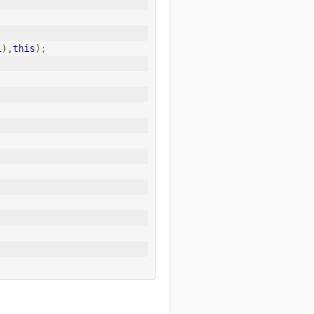
i
),
this
);