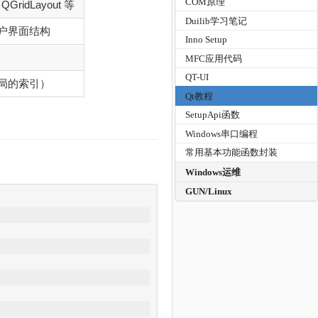
COM原理
 QGridLayout 等
Duilib学习笔记
户界面结构
Inno Setup
MFC应用代码
QT-UI
局的索引）
Qt教程
SetupApi函数
Windows串口编程
常用基本功能函数封装
Windows运维
GUN/Linux