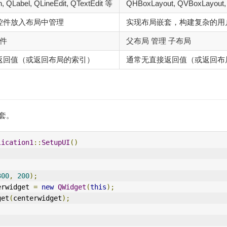
, QLabel, QLineEdit, QTextEdit 等
QHBoxLayout, QVBoxLayout,
控件放入布局中管理
实现布局嵌套，构建复杂的用
控件
父布局 管理 子布局
返回值（或返回布局的索引）
通常无直接返回值（或返回布
嵌套。
lication1
::
SetupUI
()
300
,
200
);
erwidget 
=
new
QWidget
(
this
);
get
(
centerwidget
);