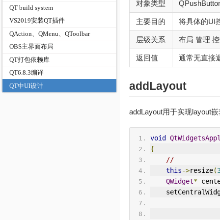
对象类型
QPushButton
QT build system
VS2019安装QT插件
主要目的
将具体的UI
QAction、QMenu、QToolbar
层级关系
布局 管理 
OBS主界面布局
返回值
通常无直接
QT打包依赖库
QT6.8.3编译
addLayout
QT中UI设计
addLayout用于实现layout
void
QtWidgetsApp
{
//
this
->
resize
(
QWidget
*
 cent
    setCentralWid