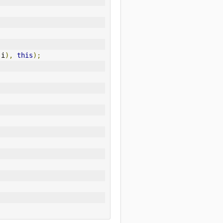
(
i
),
this
);