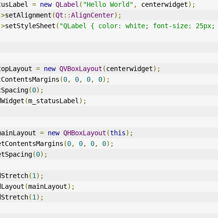
tusLabel 
=
new
QLabel
(
"Hello World"
,
 centerwidget
);
->
setAlignment
(
Qt
::
AlignCenter
);
->
setStyleSheet
(
"QLabel { color: white; font-size: 25px; 
topLayout 
=
new
QVBoxLayout
(
centerwidget
);
tContentsMargins
(
0
,
0
,
0
,
0
);
tSpacing
(
0
);
dWidget
(
m_statusLabel
);
mainLayout 
=
new
QHBoxLayout
(
this
);
etContentsMargins
(
0
,
0
,
0
,
0
);
etSpacing
(
0
);
dStretch
(
1
);
dLayout
(
mainLayout
);
dStretch
(
1
);