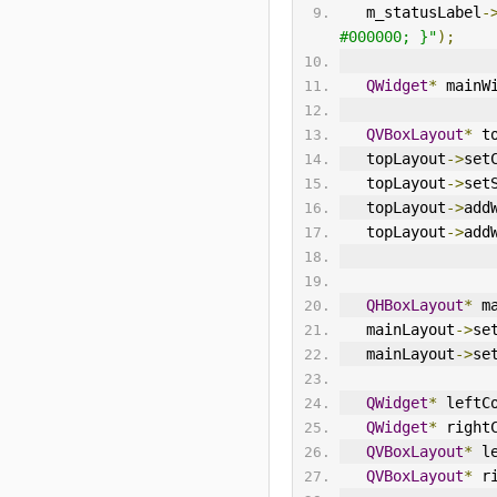
   m_statusLabel
-
#000000; }"
);
QWidget
*
 mainW
QVBoxLayout
*
 t
   topLayout
->
set
   topLayout
->
set
   topLayout
->
add
   topLayout
->
add
QHBoxLayout
*
 m
   mainLayout
->
se
   mainLayout
->
se
QWidget
*
 leftC
QWidget
*
 right
QVBoxLayout
*
 l
QVBoxLayout
*
 r