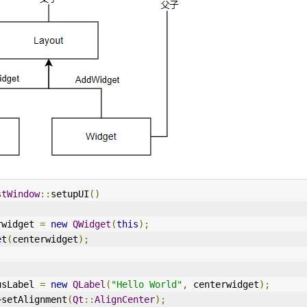
stWindow
::
setupUI
()
rwidget 
=
new
QWidget
(
this
);
et
(
centerwidget
);
usLabel 
=
new
QLabel
(
"Hello World"
,
 centerwidget
);
>
setAlignment
(
Qt
::
AlignCenter
);