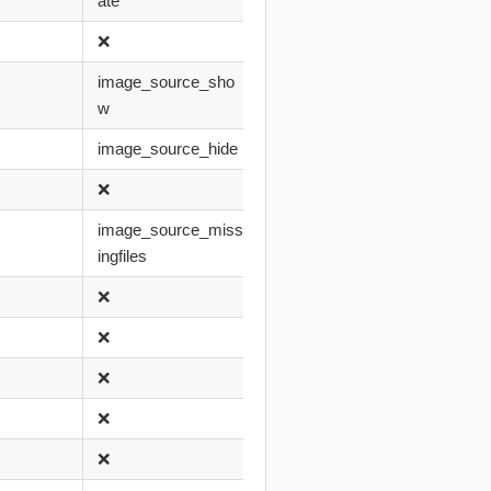
ate
❌
image_source_sho
w
image_source_hide
❌
image_source_miss
ingfiles
❌
❌
❌
❌
❌