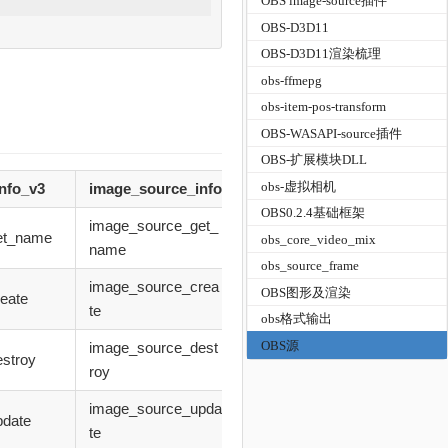
OBS image-source插件
OBS-D3D11
OBS-D3D11渲染梳理
obs-ffmepg
obs-item-pos-transform
OBS-WASAPI-source插件
OBS-扩展模块DLL
obs-虚拟相机
nfo_v3
image_source_info
OBS0.2.4基础框架
image_source_get_
et_name
obs_core_video_mix
name
obs_source_frame
image_source_crea
OBS图形及渲染
eate
te
obs格式输出
OBS源
image_source_dest
estroy
roy
image_source_upda
pdate
te