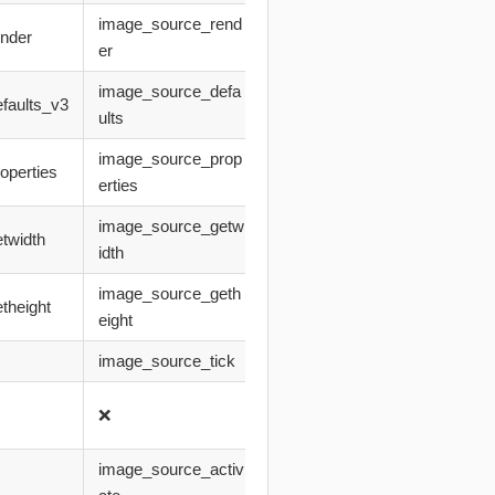
image_source_rend
ender
er
image_source_defa
faults_v3
ults
image_source_prop
operties
erties
image_source_getw
twidth
idth
image_source_geth
theight
eight
image_source_tick
❌
image_source_activ