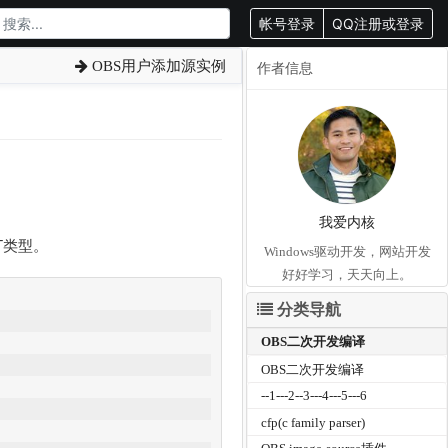
帐号登录
QQ注册或登录
OBS用户添加源实例
作者信息
我爱内核
UT类型。
Windows驱动开发，网站开发
好好学习，天天向上。
分类导航
OBS二次开发编译
OBS二次开发编译
--1---2--3---4---5---6
cfp(c family parser)