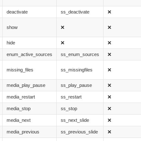
deactivate
ss_deactivate
❌
show
❌
❌
hide
❌
❌
enum_active_sources
ss_enum_sources
❌
missing_files
ss_missingfiles
❌
media_play_pause
ss_play_pause
❌
media_restart
ss_restart
❌
media_stop
ss_stop
❌
media_next
ss_next_slide
❌
media_previous
ss_previous_slide
❌