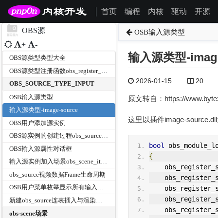
首页
编程
内核
驱动
开源
|
OBS源
OSB输入源类型
+
-
输入源类型-image
OBS源类型类型大全
OBS源类型注册函数obs_register_source
2026-01-15
20
OBS_SOURCE_TYPE_INPUT
OSB输入源类型
原文转自：https://www.bytezo
输入源类型-image-source
这里以插件image-sourc
OBS用户添加源实例
OBS源实例的创建过程obs_source_create
bool
 obs_module_l
OBS输入源属性对话框
{
输入源实例加入场景obs_scene_item
    obs_register
obs_source视频数据Frame生命周期
    obs_register
OSB用户菜单枚举显示所有输入源类型
    obs_register
    obs_register
新建obs_source连表插入与渲染互联
    obs_register
obs-scene场景