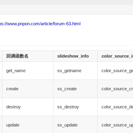
tps://www.pnpon.com/article/forum-63.html
回调函数名
slideshow_info
color_source_i
get_name
ss_getname
color_source_g
create
ss_create
color_source_cr
destroy
ss_destroy
color_source_d
update
ss_update
color_source_u