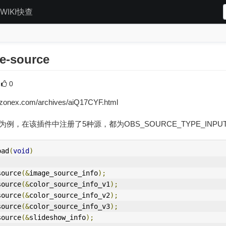
WIKI快查
-source
0
nex.com/archives/aiQ17CYF.html
e.dll为例，在该插件中注册了5种源，都为OBS_SOURCE_TYPE_INP
oad
(
void
)
_source
(&
image_source_info
);
_source
(&
color_source_info_v1
);
_source
(&
color_source_info_v2
);
_source
(&
color_source_info_v3
);
_source
(&
slideshow_info
);