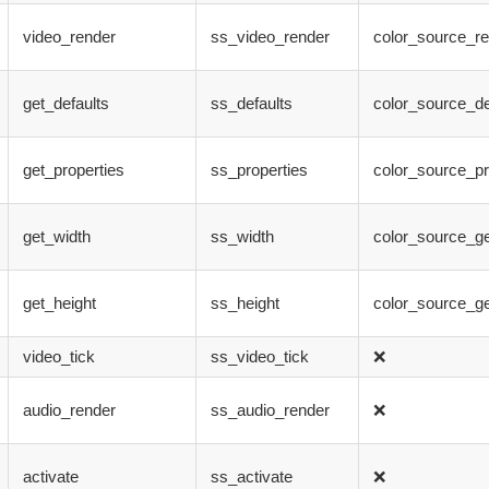
video_render
ss_video_render
color_source_r
get_defaults
ss_defaults
color_source_de
get_properties
ss_properties
color_source_pr
get_width
ss_width
color_source_ge
get_height
ss_height
color_source_ge
video_tick
ss_video_tick
❌
audio_render
ss_audio_render
❌
activate
ss_activate
❌