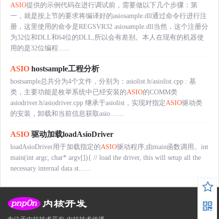
ASIO
提供的示例代码在进行调试前，需要做以下几个步骤：第
一，就是按上节的要求将编译好的asiosample.dll通过命令行进行注
册，这里使用的命令是REGSVR32 asiosample.dll当然，这个注册分
为32位和DLL和64位的DLL,所以会有差别。本人在现有的机器使
用的是32位编程......
ASIO
hostsample工程分析
hostsample总共分为4个文件，分别为：asiolist.h/asiolist.cpp : 基
类，主要功能是枚举系统中已经安装的
ASIO
的COMM类
asiodriver.h/asiodriver.cpp 继承于asiolist，实现对指定
ASIO
驱动类
的安装，卸载和当前信息获取asio.......
ASIO
驱动加载loadAsioDriver
loadAsioDriver用于加载指定的
ASIO
驱动程序,由main函数调用。int
main(int argc, char* argv[]){ // load the driver, this will setup all the
necessary internal data st......