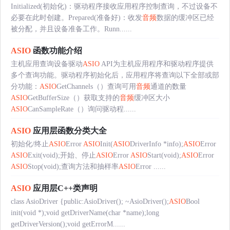
Initialized(初始化)：驱动程序接收应用程序控制查询，不过设备不
必要在此时创建。Prepared(准备好)：收发
音频
数据的缓冲区已经
被分配，并且设备准备工作。Runn......
ASIO
函数功能介绍
主机应用查询设备驱动
ASIO
API为主机应用程序和驱动程序提供
多个查询功能。驱动程序初始化后，应用程序将查询以下全部或部
分功能：
ASIO
GetChannels（）查询可用
音频
通道的数量
ASIO
GetBufferSize（）获取支持的
音频
缓冲区大小
ASIO
CanSampleRate（）询问驱动程......
ASIO
应用层函数分类大全
初始化/终止
ASIO
Error
ASIO
Init(
ASIO
DriverInfo *info);
ASIO
Error
ASIO
Exit(void);开始、停止
ASIO
Error
ASIO
Start(void);
ASIO
Error
ASIO
Stop(void);查询方法和抽样率
ASIO
Error ......
ASIO
应用层C++类声明
class AsioDriver {public:AsioDriver(); ~AsioDriver();
ASIO
Bool
init(void *);void getDriverName(char *name);long
getDriverVersion();void getErrorM......