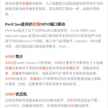
提供的通用
音频
驱动模块。入口函数因为适配器驱动程序是作为内
核模式驱动程序服务安装的，所以和其它驱动一样，由操作系统
加......
PortClass提供的
音频
MINI端口驱动
PortClass提供了以下几种MiniPort驱动类型。Cyclic DMA wave
input and output:此类Mini端口驱动程序支持访问ISA和其他声卡的
基于DMA的wave I/O功能。接口专门处理循环（autoinit）DMA缓
冲区，流问题由端口驱动程序解决。Scatt......
ASIO
简介
ASIO
是Audio Stream I/O的简称。
ASIO
主要用于对希望在个人电脑
音频
设备相对于系统的
音频
设备实现高效
音频
处理、高数据吞吐
量，
音频
硬件端的同步、低延迟和可扩展性等方面的性能改善。
ASIO
比较灵活，
音频
接口不需要绑定到任何固定数量的输入和输
出通道（当然，此数量受计算机系统本身的处理......
ASIO
状态机
主机应用程序加载设备的
ASIO
驱动程序，其时序状态机如下图：
LOADED（加载驱动程序）:应用程序加载
ASIO
驱动程序。