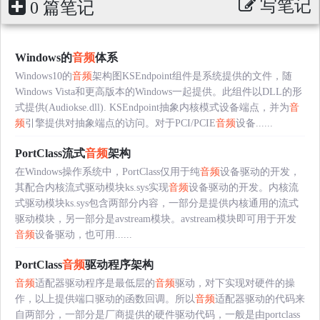
写笔记
0 篇笔记
Windows的
音频
体系
Windows10的
音频
架构图KSEndpoint组件是系统提供的文件，随
Windows Vista和更高版本的Windows一起提供。此组件以DLL的形
式提供(Audiokse.dll). KSEndpoint抽象内核模式设备端点，并为
音
频
引擎提供对抽象端点的访问。对于PCI/PCIE
音频
设备......
PortClass流式
音频
架构
在Windows操作系统中，PortClass仅用于纯
音频
设备驱动的开发，
其配合内核流式驱动模块ks.sys实现
音频
设备驱动的开发。内核流
式驱动模块ks.sys包含两部分内容，一部分是提供内核通用的流式
驱动模块，另一部分是avstream模块。avstream模块即可用于开发
音频
设备驱动，也可用......
PortClass
音频
驱动程序架构
音频
适配器驱动程序是最低层的
音频
驱动，对下实现对硬件的操
作，以上提供端口驱动的函数回调。所以
音频
适配器驱动的代码来
自两部分，一部分是厂商提供的硬件驱动代码，一般是由portclass