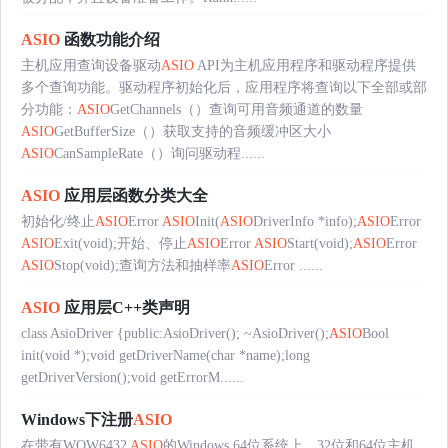
ASIO
函数功能介绍
主机应用查询设备驱动
ASIO
API为主机应用程序和驱动程序提供
多个查询功能。驱动程序初始化后，应用程序将查询以下全部或部
分功能：
ASIO
GetChannels（）查询可用音频通道的数量
ASIO
GetBufferSize（）获取支持的音频缓冲区大小
ASIO
CanSampleRate（）询问驱动程......
ASIO
应用层函数分类大全
初始化/终止
ASIO
Error
ASIO
Init(
ASIO
DriverInfo *info);
ASIO
Error
ASIO
Exit(void);开始、停止
ASIO
Error
ASIO
Start(void);
ASIO
Error
ASIO
Stop(void);查询方法和抽样率
ASIO
Error ......
ASIO
应用层C++类声明
class AsioDriver {public:AsioDriver(); ~AsioDriver();
ASIO
Bool
init(void *);void getDriverName(char *name);long
getDriverVersion();void getErrorM......
Windows下注册
ASIO
在带有WOW6432
ASIO
的Windows 64位系统上，32位和64位主机