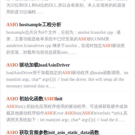
为32位和DLL和64位的DLL,所以会有差别。本人在现有的机器使
用的是32位编程......
ASIO
hostsample工程分析
hostsample总共分为4个文件，分别为：asiolist.h/asiolist.cpp : 基
类，主要功能是枚举系统中已经安装的
ASIO
的COMM类
asiodriver.h/asiodriver.cpp 继承于asiolist，实现对指定
ASIO
驱动类
的安装，卸载和当前信息获取asio.......
ASIO
驱动加载loadAsioDriver
loadAsioDriver用于加载指定的
ASIO
驱动程序,由main函数调用。int
main(int argc, char* argv[]){ // load the driver, this will setup all the
necessary internal data st......
ASIO
初始化函数
ASIO
Init
ASIO
Init();初始化应用程序使用的驱动程序。可选择获取硬件或加
载其他驱动程序组件
ASIO
Error
ASIO
Init(
ASIO
DriverInfo *info);其
调用关系统如下：int main(int argc, char* argv[]){ // load the d......
ASIO
获取音频参数init_asio_static_data函数