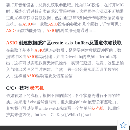
要打开音频设备，总得先获取参数吧。比如UAC设备，在打开MIC
时，系统会通过特定类请求设置采样率，这样固件会源源不断地通
过此采样率获取音频数据，然后通过USB要同步传输将数据发送给
主机。在
ASIO
中，获取
ASIO
设备的参数有几个函数，详情可见：
ASIO
函数功能介绍 。
ASIO
的测试用例是通过in......
ASIO
创建数据缓冲区create_asio_buffers及通道依赖获取
在获取了基本的
ASIO
通道参数后，是需要创建数据缓冲区的，数
据缓冲区由
ASIO
驱动创建，并由DriverInfo的成员bufferInfos导
出，这样可以实现数据无拷贝操作，实现低延迟。注意，这里是输
入与输出缓冲区同时创建。当然，另一部分是实现回调函数的引
入，这样当
ASIO
驱动需要反馈某些信......
C/C++技巧
状态机
假如有如下的流程，根据不同的情况，各个状总需进行不同的转
换。如果用if else当然也能写，但大量的if esle 嵌套总有些吃力。
其实我们可以使用while switch来编写一个简单的
状态机
，以后维
护其来也方便。Int key = GetKey();While(1){ swi......