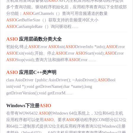
主机应用查询设备驱动
ASIO
API为主机应用程序和驱动程序提供
多个查询功能。驱动程序初始化后，应用程序将查询以下全部或部
分功能：
ASIO
GetChannels（）查询可用音频通道的数量
ASIO
GetBufferSize（）获取支持的音频缓冲区大小
ASIO
CanSampleRate（）询问驱动程......
ASIO
应用层函数分类大全
初始化/终止
ASIO
Error
ASIO
Init(
ASIO
DriverInfo *info);
ASIO
Error
ASIO
Exit(void);开始、停止
ASIO
Error
ASIO
Start(void);
ASIO
Error
ASIO
Stop(void);查询方法和抽样率
ASIO
Error ......
ASIO
应用层C++类声明
class AsioDriver {public:AsioDriver(); ~AsioDriver();
ASIO
Bool
init(void *);void getDriverName(char *name);long
getDriverVersion();void getErrorM......
Windows下注册
ASIO
在带有WOW6432
ASIO
的Windows 64位系统上，32位和64位主机
应用程序都可以使用
ASIO
。要求
ASIO
驱动程序的COM部分以32位
和64位二进制形式提供32位主机应用程序将查询32位Windows注册
表部分（Wow6432）。64位主机应用程序将查询普通Windows注册