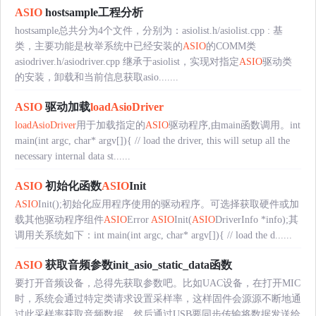
ASIO
hostsample工程分析
hostsample总共分为4个文件，分别为：asiolist.h/asiolist.cpp : 基
类，主要功能是枚举系统中已经安装的
ASIO
的COMM类
asiodriver.h/asiodriver.cpp 继承于asiolist，实现对指定
ASIO
驱动类
的安装，卸载和当前信息获取asio.......
ASIO
驱动加载
loadAsioDriver
loadAsioDriver
用于加载指定的
ASIO
驱动程序,由main函数调用。int
main(int argc, char* argv[]){ // load the driver, this will setup all the
necessary internal data st......
ASIO
初始化函数
ASIO
Init
ASIO
Init();初始化应用程序使用的驱动程序。可选择获取硬件或加
载其他驱动程序组件
ASIO
Error
ASIO
Init(
ASIO
DriverInfo *info);其
调用关系统如下：int main(int argc, char* argv[]){ // load the d......
ASIO
获取音频参数init_asio_static_data函数
要打开音频设备，总得先获取参数吧。比如UAC设备，在打开MIC
时，系统会通过特定类请求设置采样率，这样固件会源源不断地通
过此采样率获取音频数据，然后通过USB要同步传输将数据发送给