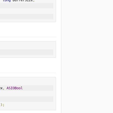
,
long
 bufferSize
,
ex
,
ASIOBool
t
);