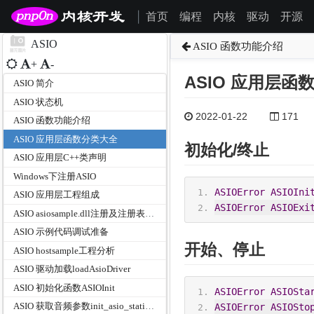
首页
编程
内核
驱动
开源
|
ASIO
ASIO 函数功能介绍
+
-
ASIO 应用层函
ASIO 简介
ASIO 状态机
2022-01-22
171
ASIO 函数功能介绍
ASIO 应用层函数分类大全
初始化/终止
ASIO 应用层C++类声明
Windows下注册ASIO
ASIOError
ASIOIni
ASIO 应用层工程组成
ASIOError
ASIOExi
ASIO asiosample.dll注册及注册表信息变化
ASIO 示例代码调试准备
开始、停止
ASIO hostsample工程分析
ASIO 驱动加载loadAsioDriver
ASIO 初始化函数ASIOInit
ASIOError
ASIOSta
ASIO 获取音频参数init_asio_static_data函数
ASIOError
ASIOSto