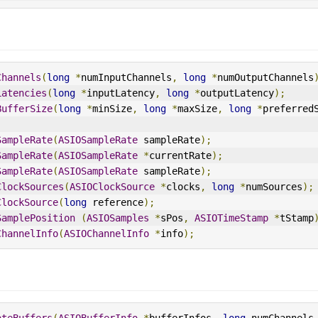
Channels
(
long
*
numInputChannels
,
long
*
numOutputChannels
Latencies
(
long
*
inputLatency
,
long
*
outputLatency
);
BufferSize
(
long
*
minSize
,
long
*
maxSize
,
long
*
preferred
SampleRate
(
ASIOSampleRate
 sampleRate
);
SampleRate
(
ASIOSampleRate
*
currentRate
);
SampleRate
(
ASIOSampleRate
 sampleRate
);
ClockSources
(
ASIOClockSource
*
clocks
,
long
*
numSources
);
ClockSource
(
long
 reference
);
SamplePosition
(
ASIOSamples
*
sPos
,
ASIOTimeStamp
*
tStamp
ChannelInfo
(
ASIOChannelInfo
*
info
);