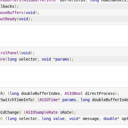
ateBuffers
(
ASIOBufferInfo
*
bufferInfos
,
long
 numChannels
llbacks
);
poseBuffers
(
void
);
putReady
(
void
);
trolPanel
(
void
);
ure
(
long
 selector
,
void
*
params
);
ch
)
(
long
 doubleBufferIndex
,
ASIOBool
 directProcess
);
rSwitchTimeInfo
)
(
ASIOTime
*
params
,
long
 doubleBufferInd
DidChange
)
(
ASIOSampleRate
 sRate
);
e
)
(
long
 selector
,
long
value
,
void
*
 message
,
double
*
 op