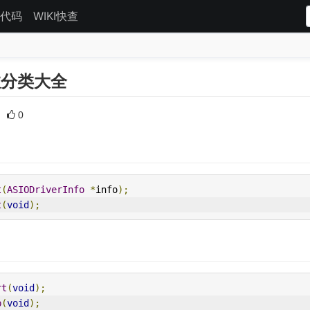
代码
WIKI快查
数分类大全
0
t
(
ASIODriverInfo
*
info
);
t
(
void
);
rt
(
void
);
p
(
void
);