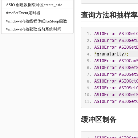
ASIO 创建数据缓冲区create_asio_buffers及通道依赖获取
timeSetEvent定时器
查询方法和抽样率
Windows内核线程休眠KeSleep函数
Windows内核获取当前系统时间
ASIOError
ASIOGet
ASIOError
ASIOGet
ASIOError
ASIOGet
*
granularity
);
ASIOError
ASIOCan
ASIOError
ASIOGet
ASIOError
ASIOSet
ASIOError
ASIOGet
ASIOError
ASIOSet
ASIOError
ASIOGet
ASIOError
ASIOGet
缓冲区制备