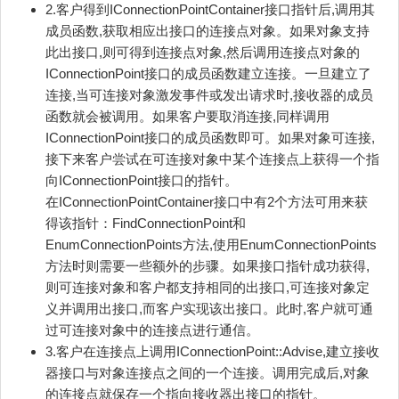
2.客户得到IConnectionPointContainer接口指针后,调用其
成员函数,获取相应出接口的连接点对象。如果对象支持
此出接口,则可得到连接点对象,然后调用连接点对象的
IConnectionPoint接口的成员函数建立连接。一旦建立了
连接,当可连接对象激发事件或发出请求时,接收器的成员
函数就会被调用。如果客户要取消连接,同样调用
IConnectionPoint接口的成员函数即可。如果对象可连接,
接下来客户尝试在可连接对象中某个连接点上获得一个指
向IConnectionPoint接口的指针。
在IConnectionPointContainer接口中有2个方法可用来获
得该指针：FindConnectionPoint和
EnumConnectionPoints方法,使用EnumConnectionPoints
方法时则需要一些额外的步骤。如果接口指针成功获得,
则可连接对象和客户都支持相同的出接口,可连接对象定
义并调用出接口,而客户实现该出接口。此时,客户就可通
过可连接对象中的连接点进行通信。
3.客户在连接点上调用IConnectionPoint::Advise,建立接收
器接口与对象连接点之间的一个连接。调用完成后,对象
的连接点就保存一个指向接收器出接口的指针。