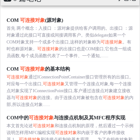
COM
可连接对象
(源对象)
首先 两个概念：入接口 ：源对象提供给客户调用的。出接口 ：源
对象通过此接口可直接或间接调用客户。类似delegate如果一个
COM对象支持一个或多个出接口,这样的对象称为
可连接对象
。有
时也称源对象。
可连接对象
的出接口也是COM接口,它包含一组成
员函数,每个成员函数代表了一个事件、一个通知,......
COM
可连接对象
的基本结构
可连接对象
通过IConnectionPointContainer接口管理所有的出接口。
对应每一个出接口,
可连接对象
又管理一个连接点对象,每一个连接
点对象实现了IConnectionPoint接口,客户通过连接点对象建立接收
器与
可连接对象
的连接。由于连接点对象被包含在
可连接对象
的内
部,所以连接点对象......
COM中的
可连接对象
与连接点机制及其MFC程序实现
本文首先论述
可连接对象
和连接点机制的原理，然后通过一个示例
说明怎样用MFC编程实现
可连接对象
和内嵌于客户的事件接收
器.1、
可连接对象
和连接点机制的基本原理 为了在组件对象和