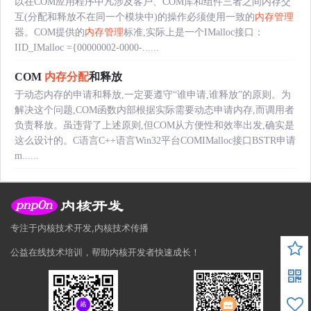
以在COM应用程序中凡涉及客户、COM库和组件三者之间内存交
互(分配和释放不在同一个模块中)的操作必须使用一致的
内存管理
器。COM提供的
内存管理
标准,实际上是一个IMalloc接口：
IID_IMalloc ={00000002-0000-......
COM
内存分配
和释放
于动态内存的申请和释放,一定要遵守“谁申请,谁释放”的原则。为
解决这个问题,COM函数内部根据实际需要动态申请内存,而调用者
负责释放。虽违背了上述原则,但COM从方便性和效率出发,确实是
这么设计的。C语言C++语言Win32平台COMIMalloc接口BSTR申请
m......
专注于内核技术开发,内核技术传播
公益在线技术培训，帮助内核开发者快速成长！