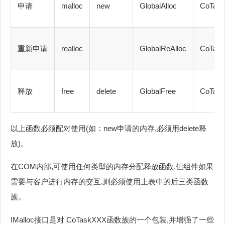
申请
malloc
new
GlobalAlloc
CoTask
重新申请
realloc
GlobalReAlloc
CoTask
释放
free
delete
GlobalFree
CoTas
以上函数必须配对使用(如：new申请的内存,必须用delete释
放)。
在COM内部,可使用任何类型的内存分配释放函数,但组件如果
需要与客户进行内存的交互,则必须使用上表中的后三类函数
族。
IMalloc接口是对 CoTaskXXX函数族的一个包装,并增强了一些