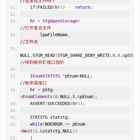
//是复合文件吗？
if
(
FAILED
(
hr
))
return
;
    hr 
=
StgOpenStorage
(
//打开复合文件
        lpwFileName
,
//文件名
NULL
,
STGM_READ
|
STGM_SHARE_DENY_WRITE
,
0
,
0
,&
pStg
);
//得到根存贮接口指针
IEnumSTATSTG
*
pEnum
=
NULL
;
//枚举器接口
    hr 
=
 pStg
-
>
EnumElements
(
0
,
NULL
,
0
,&
pEnum
);
    ASSERT
(
SUCCEEDED
(
hr
));
    STATSTG statstg
;
while
(
NOERROR 
==
 pEnum
-
>
Next
(
1
,&
statstg
,
NULL
))
{