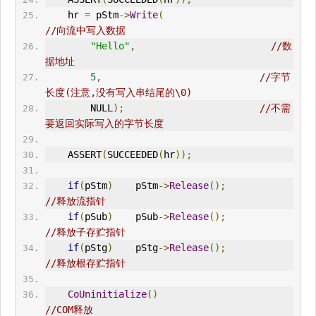
    hr 
=
 pStm
->
Write
(
//向流中写入数据
"Hello"
,
//数
据地址
5
,
//字节
长度(注意,没有写入串结尾的\0)
        NULL
);
//不需
要返回实际写入的字节长度
    ASSERT
(
SUCCEEDED
(
hr
));
if
(
pStm
)
    pStm
->
Release
();
//释放流指针
if
(
pSub
)
    pSub
->
Release
();
//释放子存贮指针
if
(
pStg
)
    pStg
->
Release
();
//释放根存贮指针
CoUninitialize
()
//COM释放