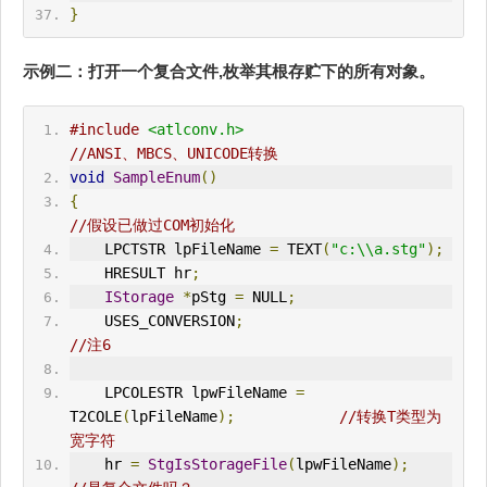
}
示例二：打开一个复合文件,枚举其根存贮下的所有对象。
#include
<atlconv.h>
//ANSI、MBCS、UNICODE转换
void
SampleEnum
()
{
//假设已做过COM初始化
    LPCTSTR lpFileName 
=
 TEXT
(
"c:\\a.stg"
);
HRESULT
 hr
;
IStorage
*
pStg 
=
 NULL
;
    USES_CONVERSION
;
//注6
    LPCOLESTR lpwFileName 
=
T2COLE
(
lpFileName
);
//转换T类型为
宽字符
    hr 
=
StgIsStorageFile
(
lpwFileName
);