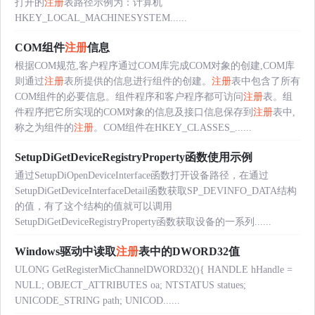
打开的
注册
表路径示例为：计算机
HKEY_LOCAL_MACHINESYSTEM......
COM组件
注册
信息
根据COM规范,客户程序通过COM库完成COM对象的创建,COM库
则通过
注册
表所提供的信息进行组件的创建。
注册
表中包含了所有
COM组件的必要信息。组件程序和客户程序都可访问
注册
表。组
件程序把它所实现的COM对象的信息及接口信息保存到
注册
表中,
称之为组件的
注册
。COM组件在HKEY_CLASSES_......
SetupDiGetDeviceRegistryProperty函数使用示例
通过SetupDiOpenDeviceInterface函数打开设备路径，在通过
SetupDiGetDeviceInterfaceDetail函数获取SP_DEVINFO_DATA结构
的值，有了这个结构的值就可以调用
SetupDiGetDeviceRegistryProperty函数获取设备的一系列......
Windows驱动中读取
注册
表中的DWORD32值
ULONG GetRegisterMicChannelDWORD32(){ HANDLE hHandle =
NULL; OBJECT_ATTRIBUTES oa; NTSTATUS statues;
UNICODE_STRING path; UNICOD......