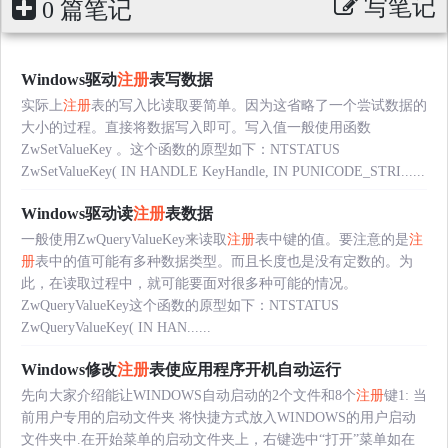
写笔记
0 篇笔记
Windows驱动
注册
表写数据
实际上
注册
表的写入比读取要简单。因为这省略了一个尝试数据的
大小的过程。直接将数据写入即可。写入值一般使用函数
ZwSetValueKey 。这个函数的原型如下：NTSTATUS
ZwSetValueKey( IN HANDLE KeyHandle, IN PUNICODE_STRI......
Windows驱动读
注册
表数据
一般使用ZwQueryValueKey来读取
注册
表中键的值。要注意的是
注
册
表中的值可能有多种数据类型。而且长度也是没有定数的。为
此，在读取过程中，就可能要面对很多种可能的情况。
ZwQueryValueKey这个函数的原型如下：NTSTATUS
ZwQueryValueKey( IN HAN......
Windows修改
注册
表使应用程序开机自动运行
先向大家介绍能让WINDOWS自动启动的2个文件和8个
注册
键1: 当
前用户专用的启动文件夹 将快捷方式放入WINDOWS的用户启动
文件夹中.在开始菜单的启动文件夹上，右键选中“打开”菜单如在