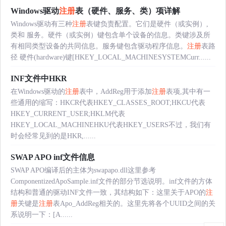
Windows驱动
注册
表（硬件、服务、类）项详解
Windows驱动有三种
注册
表键负责配置。它们是硬件（或实例）,
类和 服务。硬件（或实例）键包含单个设备的信息。类键涉及所
有相同类型设备的共同信息。服务键包含驱动程序信息。
注册
表路
径 硬件(hardware)键[HKEY_LOCAL_MACHINESYSTEMCurr......
INF文件中HKR
在Windows驱动的
注册
表中，AddReg用于添加
注册
表项,其中有一
些通用的缩写：HKCR代表HKEY_CLASSES_ROOT;HKCU代表
HKEY_CURRENT_USER;HKLM代表
HKEY_LOCAL_MACHINEHKU代表HKEY_USERS不过，我们有
时会经常见到的是HKR,......
SWAP APO inf文件信息
SWAP APO编译后的主体为swapapo.dll这里参考
ComponentizedApoSample.inf文件的部分节选说明。inf文件的方体
结构和普通的驱动INF文件一致，其结构如下：这里关于APO的
注
册
关键是
注册
表Apo_AddReg相关的。这里先将各个UUID之间的关
系说明一下：[A......