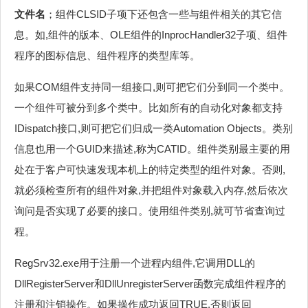
文件名
；组件CLSID子项下还包含一些与组件相关的其它信
息。如,组件的版本、OLE组件的InprocHandler32子项、组件
程序的图标信息、组件程序的类型库等。
如果COM组件支持同一组接口,则可把它们分到同一个类中。
一个组件可被分到多个类中。比如所有的自动化对象都支持
IDispatch接口,则可把它们归成一类Automation Objects。类别
信息也用一个GUID来描述,称为CATID。组件类别最主要的用
处在于客户可快速发现本机上的特定类型的组件对象。否则,
就必须检查所有的组件对象,并把组件对象载入内存,然后依次
询问是否实现了必要的接口。使用组件类别,就可节省查询过
程。
RegSrv32.exe用于注册一个进程内组件,它调用DLL的
DllRegisterServer和DllUnregisterServer函数完成组件程序的
注册和注销操作。如果操作成功返回TRUE,否则返回