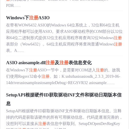
PDR......
Windows下
注册
ASIO
在带有WOW6432 ASIO的Windows 64位系统上，32位和64位主机
应用程序都可以使用ASIO。要求ASIO驱动程序的COM部分以32位
和64位二进制形式提供32位主机应用程序将查询32位Windows
注册
表部分（Wow6432）。64位主机应用程序将查询普通Windows
注册
表。A......
ASIO asiosample.dll
注册
及
注册
表信息变化
在Windows下
注册
ASIO一节中，是需要对COM进入
注册
的。故我
们使用Regsvr32命令
注册
。如：K:usbzhasioasiosdk_2.3.3_2019-06-
14driverasiosampleasiosampleDebug>REGSVR32 asiosample.......
SetupAPI根据硬件ID获取驱动INF文件和驱动日期版本信
息
SetupAPI根据硬件ID获取驱动INF文件和驱动日期版本信息。注释
掉的代码是获取该硬件的所有可用驱动信息。代码是逐渐完善的，
没想到可以直接从
注册
表信息中获取到。SetupDiOpenDevRegKey