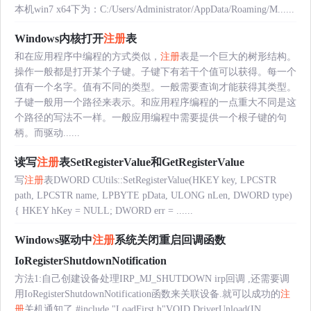
本机win7 x64下为：C:/Users/Administrator/AppData/Roaming/M......
Windows内核打开
注册
表
和在应用程序中编程的方式类似，
注册
表是一个巨大的树形结构。
操作一般都是打开某个子键。子键下有若干个值可以获得。每一个
值有一个名字。值有不同的类型。一般需要查询才能获得其类型。
子键一般用一个路径来表示。和应用程序编程的一点重大不同是这
个路径的写法不一样。一般应用编程中需要提供一个根子键的句
柄。而驱动......
读写
注册
表SetRegisterValue和GetRegisterValue
写
注册
表DWORD CUtils::SetRegisterValue(HKEY key, LPCSTR
path, LPCSTR name, LPBYTE pData, ULONG nLen, DWORD type)
{ HKEY hKey = NULL; DWORD err = ......
Windows驱动中
注册
系统关闭重启回调函数
IoRegisterShutdownNotification
方法1:自己创建设备处理IRP_MJ_SHUTDOWN irp回调 ,还需要调
用IoRegisterShutdownNotification函数来关联设备.就可以成功的
注
册
关机通知了.#include "LoadFirst.h"VOID DriverUnload(IN