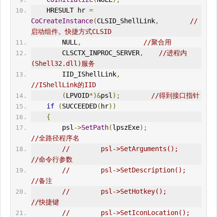
HRESULT
 hr 
=
CoCreateInstance
(
CLSID_ShellLink
,
//
启动组件。快捷方式CLSID
        NULL
,
//聚合用
        CLSCTX_INPROC_SERVER
,
//进程内
(Shell32.dll)服务
        IID_IShellLink
,
//IShellLink的IID
(
LPVOID
*)&
psl
);
//得到接口指针
if
(
SUCCEEDED
(
hr
))
{
        psl
->
SetPath
(
lpszExe
);
//全路径程序名
//        psl->SetArguments();                    
//命令行参数
//        psl->SetDescription();                    
//备注
//        psl->SetHotkey();                    
//快捷键
//        psl->SetIconLocation();                