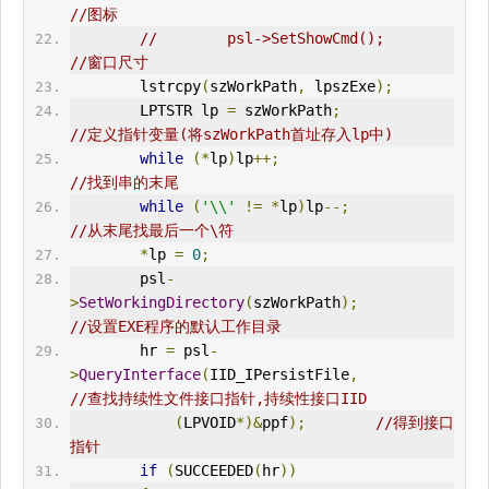
//图标
//        psl->SetShowCmd();                    
//窗口尺寸
        lstrcpy
(
szWorkPath
,
 lpszExe
);
        LPTSTR lp 
=
 szWorkPath
;
//定义指针变量(将szWorkPath首址存入lp中)
while
(*
lp
)
lp
++;
//找到串的末尾
while
(
'\\'
!=
*
lp
)
lp
--;
//从末尾找最后一个\符
*
lp 
=
0
;
        psl
-
>
SetWorkingDirectory
(
szWorkPath
);
//设置EXE程序的默认工作目录
        hr 
=
 psl
-
>
Query
Interface
(
IID_IPersistFile
,
//查找持续性文件接口指针,持续性接口IID
(
LPVOID
*)&
ppf
);
//得到接口
指针
if
(
SUCCEEDED
(
hr
))