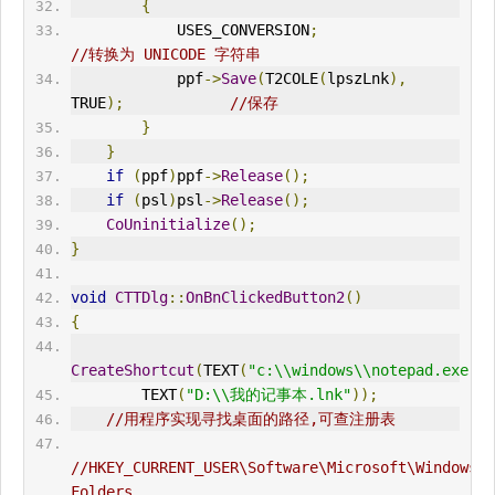
{
            USES_CONVERSION
;
//转换为 UNICODE 字符串
            ppf
->
Save
(
T2COLE
(
lpszLnk
),
TRUE
);
//保存
}
}
if
(
ppf
)
ppf
->
Release
();
if
(
psl
)
psl
->
Release
();
CoUninitialize
();
}
void
CTTDlg
::
OnBnClickedButton2
()
{
CreateShortcut
(
TEXT
(
"c:\\windows\\notepad.exe"
),
        TEXT
(
"D:\\我的记事本.lnk"
));
//用程序实现寻找桌面的路径,可查注册表
//HKEY_CURRENT_USER\Software\Microsoft\Windows\C
Folders