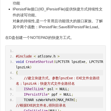
功能
IPersistFile接口(IID_IPersistFile)提供快捷方式持续性文
件的读写功能。
对象的持续性,是一个常用且功能强大的接口家族。了解
其中两个函数：IPersistFile::Save和IPersistFile:Load。
在D盘创建一个NOTEPAD的快捷方工式。
#include
<
 atlconv
.
h 
>
void
CreateShortcut
(
LPCTSTR lpszExe
,
 LPCTSTR 
lpszLnk
)
{
//建立块捷方式。参数lpszExe：EXE文件全路径
名；lpszLnk：快捷方式文件全路径名
IShellLink
*
 psl 
=
 NULL
;
IPersistFile
*
 ppf 
=
 NULL
;
    TCHAR szWorkPath
[
MAX_PATH
];
//根据EXE的文件名,得到目录名
CoInitialize
(
NULL
);