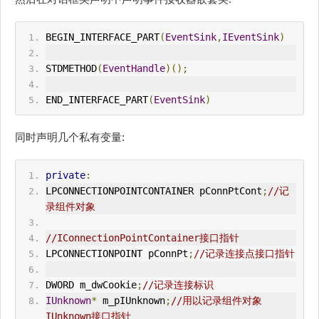
BEGIN_INTERFACE_PART
(
EventSink
,
IEventSink
)
STDMETHOD
(
EventHandle
)();
END_INTERFACE_PART
(
EventSink
)
同时声明几个私有变量:
private
:
LPCONNECTIONPOINTCONTAINER pConnPtCont
;
//记
录组件对象
//IConnectionPointContainer接口指针
LPCONNECTIONPOINT pConnPt
;
//记录连接点接口指针
DWORD m_dwCookie
;
//记录连接标识
IUnknown
*
 m_pIUnknown
;
//用以记录组件对象
IUnknown接口指针