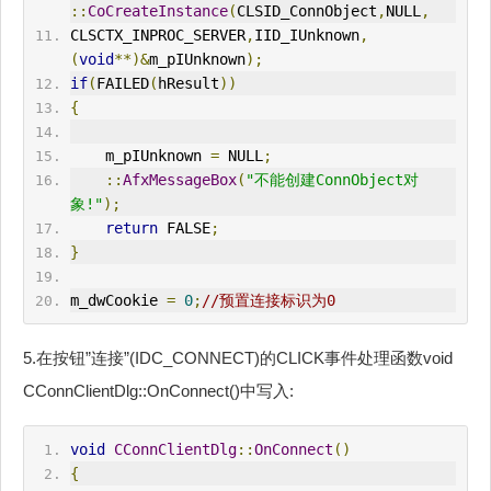
::
CoCreateInstance
(
CLSID_ConnObject
,
NULL
,
CLSCTX_INPROC_SERVER
,
IID_IUnknown
,
(
void
**)&
m_pIUnknown
);
if
(
FAILED
(
hResult
))
{
    m_pIUnknown 
=
 NULL
;
::
AfxMessageBox
(
"不能创建ConnObject对
象!"
);
return
 FALSE
;
}
m_dwCookie 
=
0
;
//预置连接标识为0
5.在按钮”连接”(IDC_CONNECT)的CLICK事件处理函数void
CConnClientDlg::OnConnect()中写入:
void
CConnClientDlg
::
OnConnect
()
{