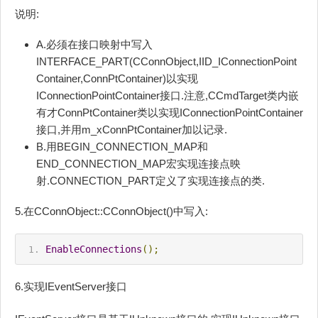
说明:
A.必须在接口映射中写入
INTERFACE_PART(CConnObject,IID_IConnectionPoint
Container,ConnPtContainer)以实现
IConnectionPointContainer接口.注意,CCmdTarget类内嵌
有才ConnPtContainer类以实现IConnectionPointContainer
接口,并用m_xConnPtContainer加以记录.
B.用BEGIN_CONNECTION_MAP和
END_CONNECTION_MAP宏实现连接点映
射.CONNECTION_PART定义了实现连接点的类.
5.在CConnObject::CConnObject()中写入:
EnableConnections
();
6.实现IEventServer接口