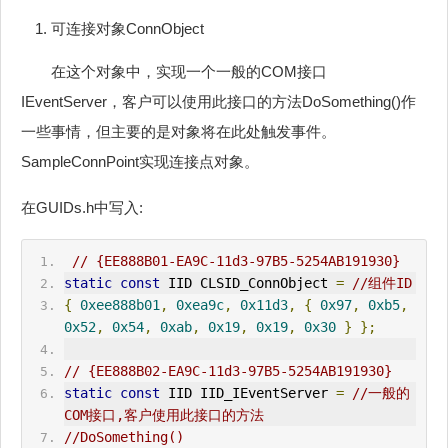
可连接对象ConnObject
在这个对象中，实现一个一般的COM接口
IEventServer，客户可以使用此接口的方法DoSomething()作
一些事情，但主要的是对象将在此处触发事件。
SampleConnPoint实现连接点对象。
在GUIDs.h中写入:
// {EE888B01-EA9C-11d3-97B5-5254AB191930}
static
const
 IID CLSID_ConnObject 
=
//组件ID
{
0xee888b01
,
0xea9c
,
0x11d3
,
{
0x97
,
0xb5
,
0x52
,
0x54
,
0xab
,
0x19
,
0x19
,
0x30
}
};
// {EE888B02-EA9C-11d3-97B5-5254AB191930}
static
const
 IID IID_IEventServer 
=
//一般的
COM接口,客户使用此接口的方法
//DoSomething()