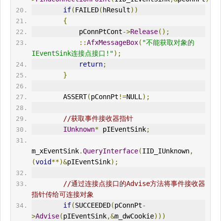
if
(
FAILED
(
hResult
))
{
            pConnPtCont
->
Release
();
::
AfxMessageBox
(
"不能获取对象的
IEventSink连接点接口!"
);
return
;
}
        ASSERT
(
pConnPt
!=
NULL
);
//获取事件接收器指针
IUnknown
*
 pIEventSink
;
m_xEventSink
.
QueryInterface
(
IID_IUnknown
,
(
void
**)&
pIEventSink
);
//通过连接点接口的Advise方法将事件接收器
指针传给可连接对象
if
(
SUCCEEDED
(
pConnPt
-
>
Advise
(
pIEventSink
,&
m_dwCookie
)))