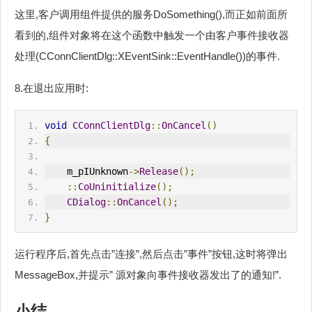
这里,客户调用组件提供的服务DoSomething(),而正如前面所
看到的,组件对象将在这个函数中触发一个由客户事件接收器
处理(CConnClientDlg::XEventSink::EventHandle())的事件.
8.在退出应用时:
void
CConnClientDlg
::
OnCancel
()
{
    m_pIUnknown
->
Release
();
::
CoUninitialize
();
CDialog
::
OnCancel
();
}
运行程序后,首先点击”连接”,然后点击”事件”按钮,这时将弹出
MessageBox,并提示” 源对象向事件接收器发出了的通知!”.
小结