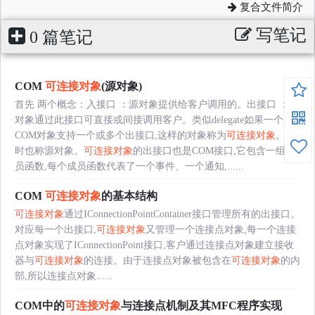
复合文件简介
写笔记
0 篇笔记
COM
可连接对象
(源对象)
首先 两个概念：入接口 ：源对象提供给客户调用的。出接口 ：源
对象通过此接口可直接或间接调用客户。类似delegate如果一个
COM对象支持一个或多个出接口,这样的对象称为
可连接对象
。有
时也称源对象。
可连接对象
的出接口也是COM接口,它包含一组成
员函数,每个成员函数代表了一个事件、一个通知,......
COM
可连接对象
的基本结构
可连接对象
通过IConnectionPointContainer接口管理所有的出接口。
对应每一个出接口,
可连接对象
又管理一个连接点对象,每一个连接
点对象实现了IConnectionPoint接口,客户通过连接点对象建立接收
器与
可连接对象
的连接。由于连接点对象被包含在
可连接对象
的内
部,所以连接点对象......
COM中的
可连接对象
与连接点机制及其MFC程序实现