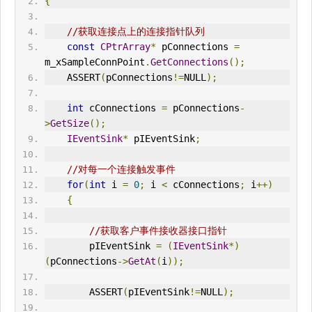
{
//获取连接点上的连接指针队列
const
CPtrArray
*
 pConnections 
=
m_xSampleConnPoint
.
GetConnections
();
    ASSERT
(
pConnections
!=
NULL
);
int
 cConnections 
=
 pConnections
-
>
GetSize
();
IEventSink
*
 pIEventSink
;
//对每一个连接触发事件
for
(
int
 i 
=
0
;
 i 
<
 cConnections
;
 i
++)
{
//获取客户事件接收器接口指针
        pIEventSink 
=
(
IEventSink
*)
(
pConnections
->
GetAt
(
i
));
        ASSERT
(
pIEventSink
!=
NULL
);