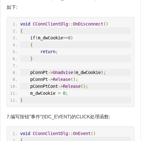
如下:
void
CConnClientDlg
::
OnDisconnect
()
{
if
(
m_dwCookie
==
0
)
{
return
;
}
    pConnPt
->
Unadvise
(
m_dwCookie
);
    pConnPt
->
Release
();
    pConnPtCont
->
Release
();
    m_dwCookie 
=
0
;
}
7.编写按钮”事件”(IDC_EVENT)的CLICK处理函数:
void
CConnClientDlg
::
OnEvent
()
{