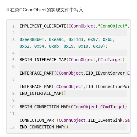
4.在类CConnObject的实现文件中写入
IMPLEMENT_OLECREATE
(
CConnObject
,
"ConnObject"
,
0xee888b01
,
0xea9c
,
0x11d3
,
0x97
,
0xb5
,
0x52
,
0x54
,
0xab
,
0x19
,
0x19
,
0x30
);
BEGIN_INTERFACE_MAP
(
CConnObject
,
CCmdTarget
)
INTERFACE_PART
(
CConnObject
,
IID_IEventServer
,
Even
INTERFACE_PART
(
CConnObject
,
IID_IConnectionPointC
END_INTERFACE_MAP
()
BEGIN_CONNECTION_MAP
(
CConnObject
,
CCmdTarget
)
CONNECTION_PART
(
CConnObject
,
IID_IEventSink
,
Sampl
END_CONNECTION_MAP
()