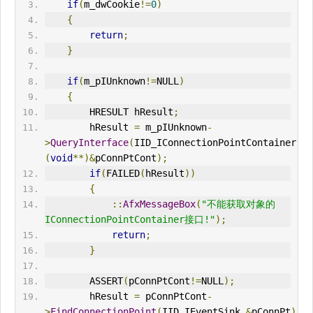
if
(
m_dwCookie
!=
0
)
{
return
;
}
if
(
m_pIUnknown
!=
NULL
)
{
HRESULT
 hResult
;
        hResult 
=
 m_pIUnknown
-
>
QueryInterface
(
IID_IConnectionPointContainer
,
(
void
**)&
pConnPtCont
);
if
(
FAILED
(
hResult
))
{
::
AfxMessageBox
(
"不能获取对象的
IConnectionPointContainer接口!"
);
return
;
}
        ASSERT
(
pConnPtCont
!=
NULL
);
        hResult 
=
 pConnPtCont
-
>
FindConnectionPoint
(
IID_IEventSink
,&
pConnPt
);