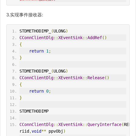
3.实现事件接收器:
STDMETHODIMP_
(
ULONG
)
CConnClientDlg
::
XEventSink
::
AddRef
()
{
return
1
;
}
STDMETHODIMP_
(
ULONG
)
CConnClientDlg
::
XEventSink
::
Release
()
{
return
0
;
}
STDMETHODIMP
CConnClientDlg
::
XEventSink
::
Query
Interface
(
REFII
riid
,
void
**
 ppvObj
)