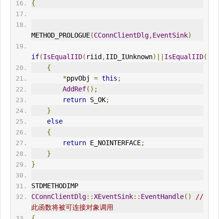
{
METHOD_PROLOGUE
(
CConnClientDlg
,
EventSink
)
if
(
IsEqualIID
(
riid
,
IID_IUnknown
)||
IsEqualIID
(
rii
{
*
ppvObj 
=
this
;
AddRef
();
return
 S_OK
;
}
else
{
return
 E_NOINTERFACE
;
}
}
STDMETHODIMP
CConnClientDlg
::
XEventSink
::
EventHandle
()
//
此函数将被可连接对象调用
{