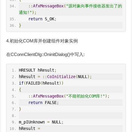
::
AfxMessageBox
(
"源对象向事件接收器发出了的
通知!"
);
return
 S_OK
;
}
4.初始化COM库并创建组件对象实例
在CConnClientDlg::OninitDialog()中写入:
HRESULT
 hResult
;
hResult 
=
::
CoInitialize
(
NULL
);
if
(
FAILED
(
hResult
))
{
::
AfxMessageBox
(
"不能初始化COM库!"
);
return
 FALSE
;
}
m_pIUnknown 
=
 NULL
;
hResult 
=