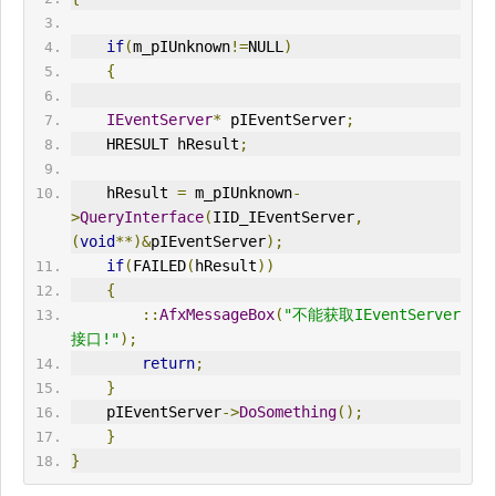
if
(
m_pIUnknown
!=
NULL
)
{
IEventServer
*
 pIEventServer
;
HRESULT
 hResult
;
    hResult 
=
 m_pIUnknown
-
>
QueryInterface
(
IID_IEventServer
,
(
void
**)&
pIEventServer
);
if
(
FAILED
(
hResult
))
{
::
AfxMessageBox
(
"不能获取IEventServer
接口!"
);
return
;
}
    pIEventServer
->
DoSomething
();
}
}