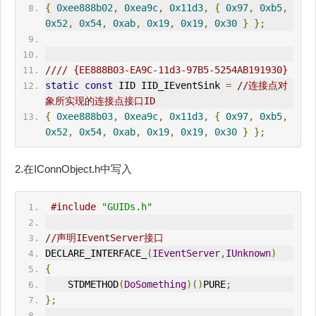
{
0xee888b02
,
0xea9c
,
0x11d3
,
{
0x97
,
0xb5
,
0x52
,
0x54
,
0xab
,
0x19
,
0x19
,
0x30
}
};
//// {EE888B03-EA9C-11d3-97B5-5254AB191930}
static
const
 IID IID_IEventSink 
=
//连接点对
象所实现的连接点接口ID
{
0xee888b03
,
0xea9c
,
0x11d3
,
{
0x97
,
0xb5
,
0x52
,
0x54
,
0xab
,
0x19
,
0x19
,
0x30
}
};
2.在IConnObject.h中写入
#include
"GUIDs.h"
//声明IEventServer接口
DECLARE_INTERFACE_
(
IEventServer
,
IUnknown
)
{
    STDMETHOD
(
DoSomething
)()
PURE
;
};