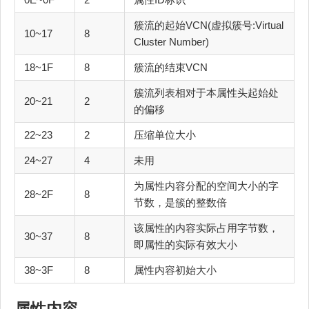
簇流的起始VCN(虚拟簇号:Virtual
10~17
8
Cluster Number)
18~1F
8
簇流的结束VCN
簇流列表相对于本属性头起始处
20~21
2
的偏移
22~23
2
压缩单位大小
24~27
4
未用
为属性内容分配的空间大小的字
28~2F
8
节数，是簇的整数倍
该属性的内容实际占用字节数，
30~37
8
即属性的实际有效大小
38~3F
8
属性内容初始大小