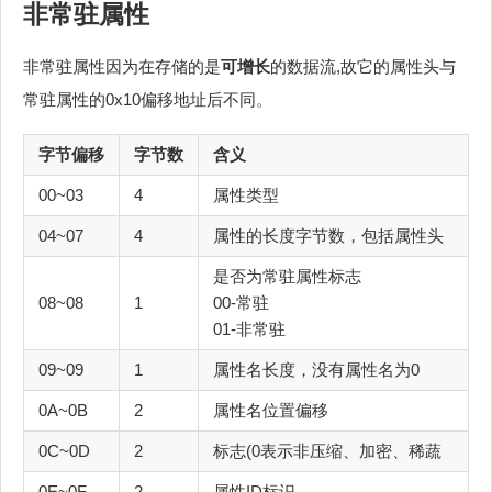
非常驻属性
非常驻属性因为在存储的是
可增长
的数据流,故它的属性头与
常驻属性的0x10偏移地址后不同。
字节偏移
字节数
含义
00~03
4
属性类型
04~07
4
属性的长度字节数，包括属性头
是否为常驻属性标志
08~08
1
00-常驻
01-非常驻
09~09
1
属性名长度，没有属性名为0
0A~0B
2
属性名位置偏移
0C~0D
2
标志(0表示非压缩、加密、稀蔬
0E~0F
2
属性ID标识