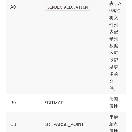
表，A
A0
$INDEX_ALLOCATION
0属性
将文
件列
表记
录到
数据
区可
以记
录更
多的
文
件）
位图
B0
$BITMAP
属性
重解
C0
$REPARSE_POINT
析点
属性