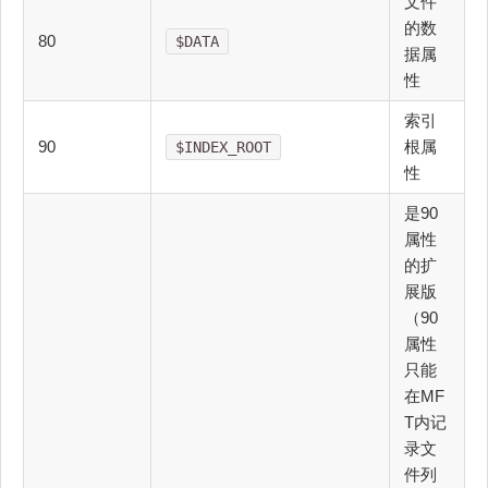
文件
的数
80
$DATA
据属
性
索引
90
根属
$INDEX_ROOT
性
是90
属性
的扩
展版
（90
属性
只能
在MF
T内记
录文
件列