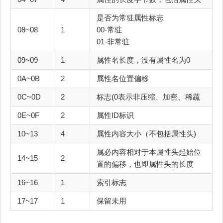
是否为常驻属性标志
08~08
1
00-常驻
01-非常驻
09~09
1
属性名长度，没有属性名为0
0A~0B
2
属性名位置偏移
0C~0D
2
标志(0表示非压缩、加密、稀蔬
0E~0F
2
属性ID标识
10~13
4
属性内容大小（不包括属性头)
属必内容相对于本属性头起始位
14~15
2
置的偏移，也即属性头的长度
16~16
1
索引标志
17~17
1
保留未用