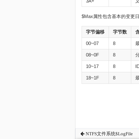
3A+
$Max属性包含基本的变更
字节偏移
字节数
00~07
8
08~0F
8
10~17
8
I
18~1F
8
NTFS文件系统$LogFile