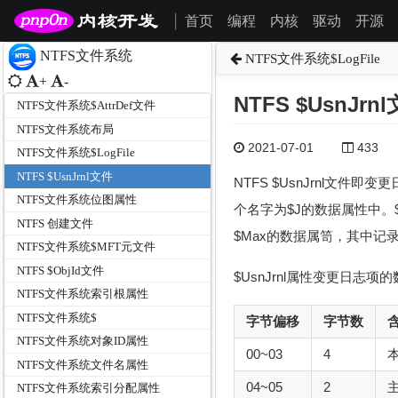
首页
编程
内核
驱动
开源
|
NTFS文件系统
NTFS文件系统$LogFile
+
-
NTFS $UsnJrn
NTFS文件系统$AttrDef文件
NTFS文件系统布局
2021-07-01
433
NTFS文件系统$LogFile
NTFS $UsnJrnl文件
NTFS $UsnJrnl文件
NTFS文件系统位图属性
个名字为$J的数据属性中
NTFS 创建文件
$Max的数据属笥，其中记
NTFS文件系统$MFT元文件
NTFS $ObjId文件
$UsnJrnl属性变更日志项
NTFS文件系统索引根属性
NTFS文件系统$
字节偏移
字节数
NTFS文件系统对象ID属性
00~03
4
NTFS文件系统文件名属性
04~05
2
NTFS文件系统索引分配属性