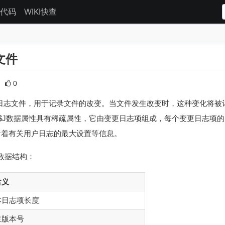
代码
WIKI快查
l文件
0
即变更日志文件，用于记录文件的改变。当文件发生改变时，这种变化将被记录进”$
。$J数据属性具有稀疏属性，它由变更日志项组成，每个变更日志项
录着有关用户日志的最大设置等信息。
的数据结构：
含义
本日志项长度
主版本号