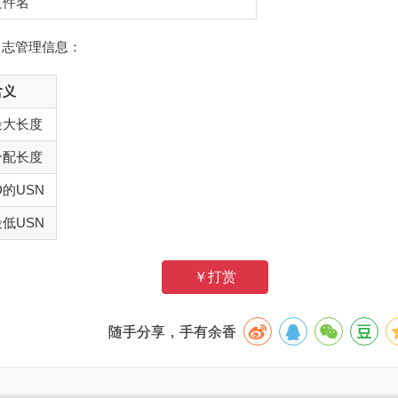
文件名
日志管理信息：
含义
最大长度
分配长度
D的USN
最低USN
￥打赏
随手分享，手有余香