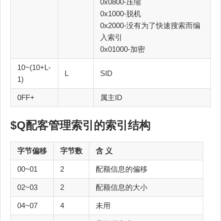
0x0800-压缩
0x1000-脱机
0x2000-没有为了快速搜索而编
入索引
0x01000-加密
10~(10+L-
L
SID
1)
0FF+
属主ID
$Q配客管理索引的索引结构
字节偏移
字节数
含 义
00~01
2
配额信息的偏移
02~03
2
配额信息的大小
04~07
4
未用