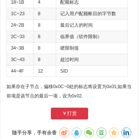
18~1B
4
配额标志
1C~23
8
记入用户配额帐目的字节数
24~2B
8
最后记入的时间
2C~33
8
临界值（软件限制）
34~3B
8
硬限制值
3C~43
8
超过时间
44~4F
12
SID
如果存在子节点，偏移0x0C~0处的标志将设置为0x01;如果当
前项是该节点的最后一项，设为0x02.
￥打赏
随手分享，手有余香