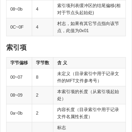
索引项列表缓冲区的结尾偏移(相
08~0b
4
对于节点头起始处)
村志，如果有其它节点指向该节
0C~0F
4
点，此值为0x01
索引项
字节偏移
字节数
含 义
未定义（目录索引中用于记录文
00~07
8
件的MFT文件参考号）
本索引项的长度（从索引项起始
08~09
2
处）
内容长度（目录索引中用于记录
0a~0b
2
文件名属性长度）
标志