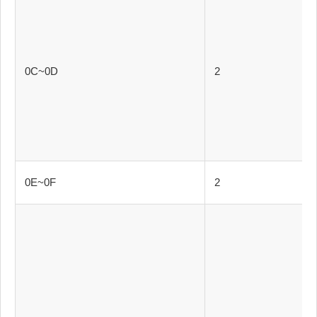
0C~0D
2
0E~0F
2