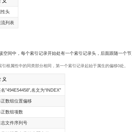
 义
属性头
簇流列表
的簇空间中，每个索引记录开始处有一个索引记录头，后面跟随一个
索引根属性中的同类部分相同，第一个索引记录起始于属生的偏移0处。
 义
名”494E54458”,名文为“INDEX”
修正数组位置偏移
修正数组项数
日志文件序列号