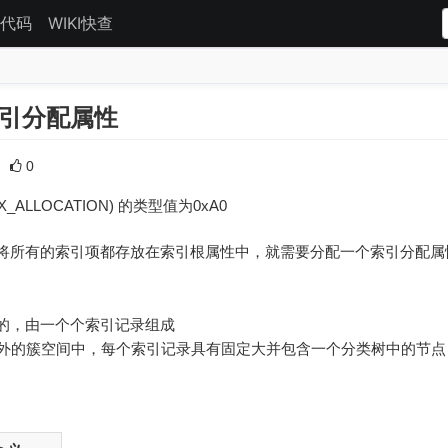
代码
WIKI快查
索引分配属性
0
X_ALLOCATION) 的类型值为0xA0
有的索引项都存放在索引根属性中，就需要分配一个索引分配属性($IND
的，由一个个索引记录组成
以外的簇空间中，每个索引记录具有固定大并包含一个分类树中的节点，