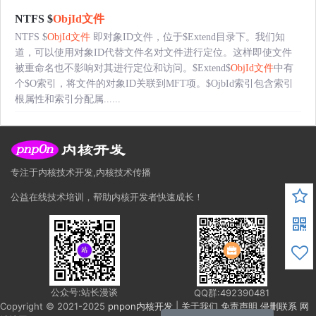
NTFS $
ObjId文件
NTFS $
ObjId文件
即对象ID文件，位于$Extend目录下。我们知
道，可以使用对象ID代替文件名对文件进行定位。这样即使文件
被重命名也不影响对其进行定位和访问。$Extend$
ObjId文件
中有
个$O索引，将文件的对象ID关联到MFT项。$OjbId索引包含索引
根属性和索引分配属......
专注于内核技术开发,内核技术传播
公益在线技术培训，帮助内核开发者快速成长！
公众号:站长漫谈
QQ群:492390481
Copyright © 2021-2025
pnpon内核开发
|
关于我们
免责声明
侵删联系
网