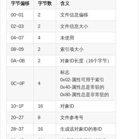
字节偏移
字节数
含义
00~01
2
文件信息偏移
02~03
2
文件信息大小
04~07
4
未使用
08~09
2
索引项大小
0A~0B
2
对象ID长度（16个字节）
标志
0x02-属性可用于索引
0C~0F
4
0x40-属性总是常驻的
0x80-属性总是非常驻的
10~1F
16
对象ID
20~27
8
文件参考号
28~37
16
生成该对象ID的卷ID